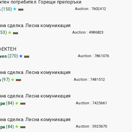
ктен потребител. Горещи препоръки
Auction : 7602412
(150)
a
чна сделка. Лесна комуникация
Auction : 4986823
(53)
ФЕКТЕН
Auction : 7861076
(270)
iven
чна сделка. Лесна комуникация
Auction : 7481512
(97)
m
чна сделка. Лесна комуникация
Auction : 7425661
(84)
ри
чна сделка. Лесна комуникация
Auction : 5925670
(84)
ри