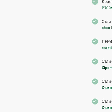
Коре
P709
Отли
shao
ПЕР
reakt
Отли
Xipo
Отли
Хъмф
Отли
Хъмф