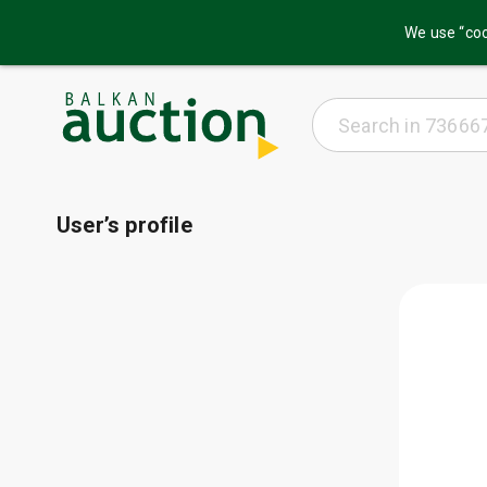
We use “coo
User’s profile