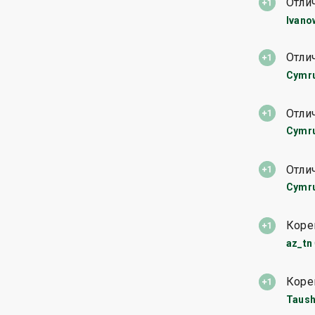
Отли
Ivano
Отли
Cymr
Отли
Cymr
Отли
Cymr
Коре
az_tn
Коре
Taus