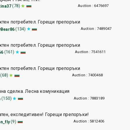
Auction : 6476697
(78)
tina37
ктен потребител. Горещи препоръки
Auction : 7489047
(134)
yBear86
ктен потребител. Горещи препоръки
Auction : 7541611
(161)
66
ктен потребител. Горещи препоръки
Auction : 7400468
(68)
чна сделка. Лесна комуникация
Auction : 7883189
(150)
a
атен, експедитивен! Горещи препоръки!
Auction : 5812406
(9)
n_fly