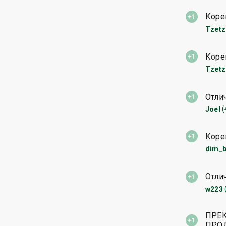
Коре
Tzetz
Коре
Tzetz
Отли
(
Joel
Коре
dim_
Отли
w223
ПРЕК
ПРОД