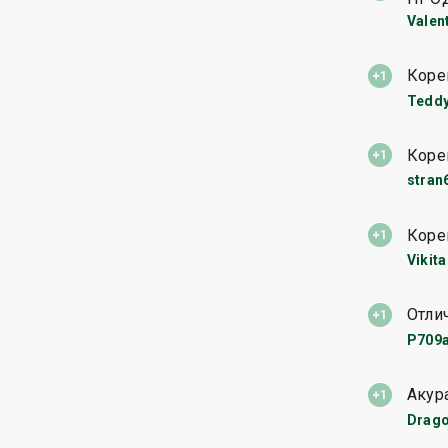
Valen
Коре
Tedd
Коре
stran
Коре
Vikita
Отли
P709
Акур
Drago