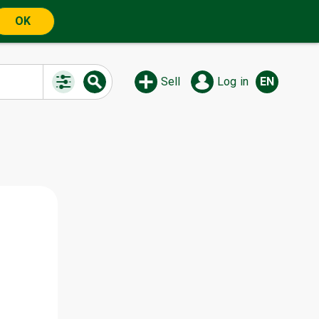
OK
Sell
Log in
EN