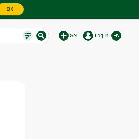
OK
Sell
Log in
EN