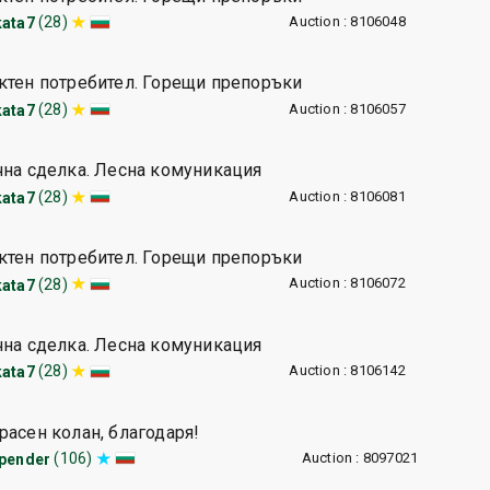
Auction : 8106048
(28)
ata7
ктен потребител. Горещи препоръки
Auction : 8106057
(28)
ata7
чна сделка. Лесна комуникация
Auction : 8106081
(28)
ata7
ктен потребител. Горещи препоръки
Auction : 8106072
(28)
ata7
чна сделка. Лесна комуникация
Auction : 8106142
(28)
ata7
расен колан, благодаря!
Auction : 8097021
(106)
pender