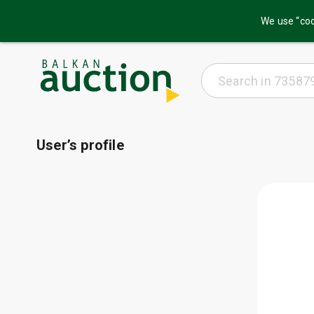
We use “coo
User’s profile