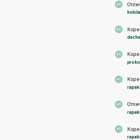
Отли
hobil
Коре
dech
Коре
proko
Коре
rapak
Отли
rapak
Коре
rapak