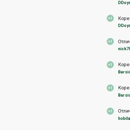
DDoy
Коре
DDoy
Отли
nick7
Коре
Barsi
Коре
Barsi
Отли
hobil