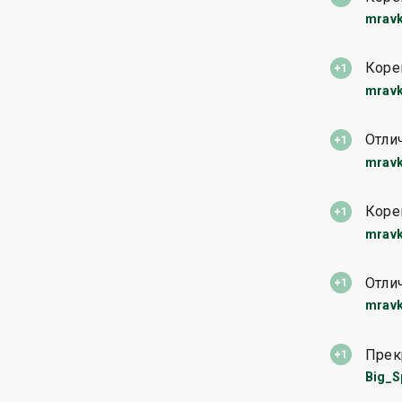
mravk
Коре
mravk
Отли
mravk
Коре
mravk
Отли
mravk
Прек
Big_S