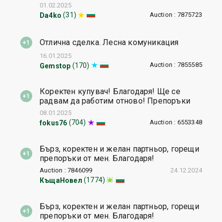
01.02.2025
Auction : 7875723
(31)
Da4ko
Отлична сделка. Лесна комуникация
16.01.2025
Auction : 7855585
(170)
Gemstop
Коректен купувач! Благодаря! Ще се
радвам да работим отново! Препоръки
08.01.2025
Auction : 6553348
(704)
fokus76
Бърз, коректен и желан партньор, горещи
препоръки от мен. Благодаря!
Auction : 7846099
24.12.2024
(1774)
КъщаНовел
Бърз, коректен и желан партньор, горещи
препоръки от мен. Благодаря!