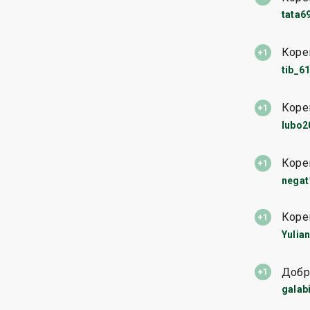
tata6
Коре
tib_6
Коре
lubo2
Коре
negat
Коре
Yulia
Добр
galab