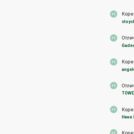
Коре
stoyc
Отли
Gade
Коре
angel
Отли
TOWE
Коре
Никк
Коре