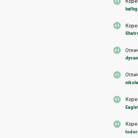
Коре
bafbg
Коре
Shat
Отли
dysan
Отли
nikol
Коре
Eagle
Коре
todor