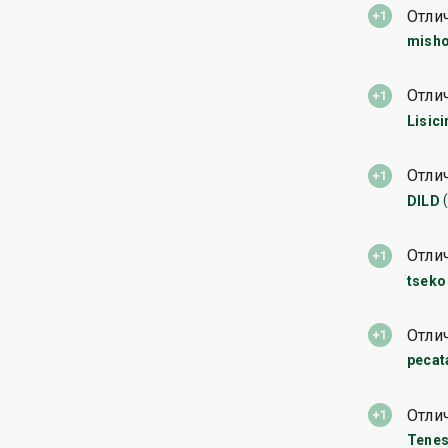
Отли
misho
Отли
Lisici
Отли
DILD
Отли
tseko
Отли
pecat
Отли
Tenes