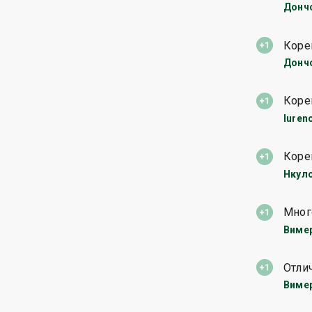
Донч
Коре
Донч
Коре
luren
Коре
Нкул
Мног
Виме
Отли
Виме