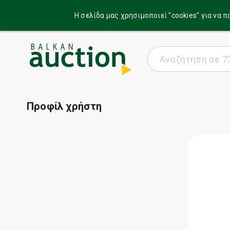
Η σελίδα μας χρησιμοποιεί ''cookies'' για ν
Προφίλ χρήστη