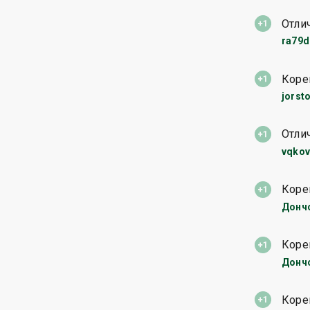
Отли
ra79
Коре
jorst
Отли
vqko
Коре
Донч
Коре
Донч
Коре