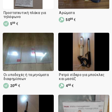
Προστατευτική πλάκα για
Αρώματα
τηλέφωνο
00
50
€
00
5
€
Οι υποδοχές ή τα μηνύματα
Ρετρό σίδερο για μπούκλες
διαφημίσεων
και μασάζ
45
60
20
€
4
€