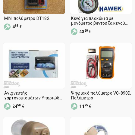
MINI πολύμετρο DT182
Κενό για πλακάκια με
μανόμετρο βεντούζα κενού
35
4
€
HAWEK f200
20
43
€
Ανιχνευτής
Ψηφιακό πολύμετρο VC-890D,
χαρτονομισμάτων Υπεριώδης
Πολύμετρο
με μαγνητικό αισθητήρα και
50
75
24
€
11
€
ενσωματωμένο