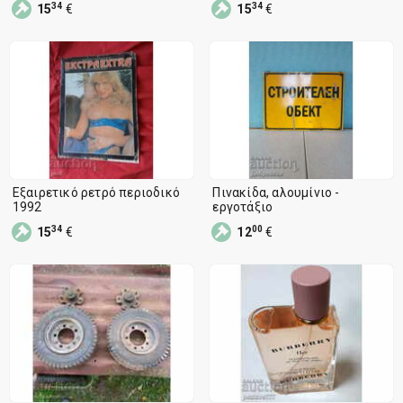
34
34
15
€
15
€
Εξαιρετικό ρετρό περιοδικό
Πινακίδα, αλουμίνιο -
1992
εργοτάξιο
34
00
15
€
12
€