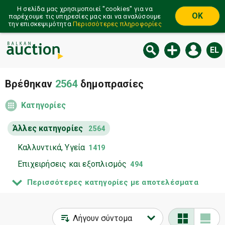
Η σελίδα μας χρησιμοποιεί ''cookies'' για να
OK
παρέχουμε τις υπηρεσίες μας και να αναλύσουμε
την επισκεψιμότητα
Περισσότερες πληροφορίες
EL
Βρέθηκαν
2564
δημοπρασίες
Κατηγορίες
Άλλες κατηγορίες
2564
Καλλυντικά, Υγεία
1419
Επιχειρήσεις και εξοπλισμός
494
Προστασία και ασφάλεια
52
Περισσότερες κατηγορίες με αποτελέσματα
Πανω απο 18
290
Άλλες
301