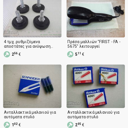
4 τμχ. ρυθμιζόμενα
Πρέσα μαλλιών "FIRST - FA -
αποστάτες για ανύψωση
5675" λειτουργεί
πλυντηρίων και άλλων -5
56
11
2
€
5
€
Ανταλλακτικά μελανιού για
Ανταλλακτικά μελανιού για
αυτόματα στυλό
αυτόματα στυλό
02
05
1
€
2
€