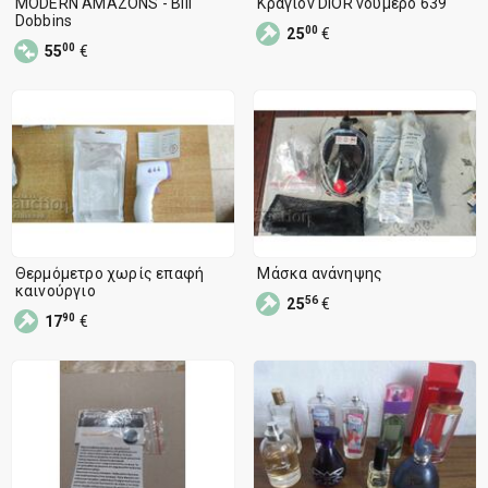
MODERN AMAZONS - Bill
Κραγιόν DIOR νούμερο 639
Dobbins
00
25
€
00
55
€
Θερμόμετρο χωρίς επαφή
Μάσκα ανάνηψης
καινούργιο
56
25
€
90
17
€