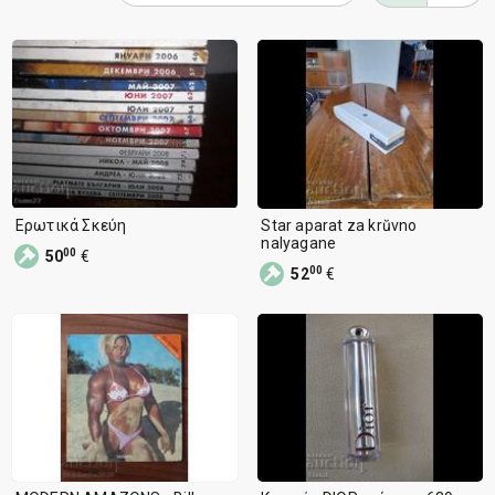
Δοκιμή δημοπρασιών
8
Ερωτικά Σκεύη
Star aparat za krŭvno
nalyagane
00
50
€
00
52
€