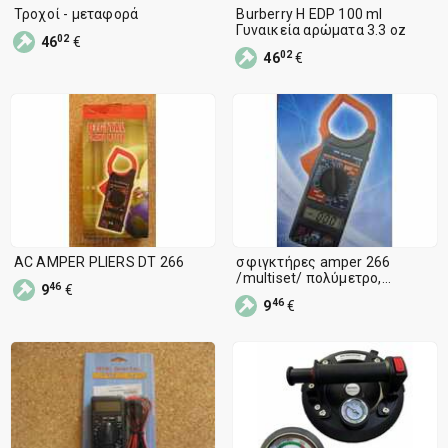
Τροχοί - μεταφορά
Burberry Η EDP 100 ml
Γυναικεία αρώματα 3.3 oz
02
46
€
02
46
€
AC AMPER PLIERS DT 266
σφιγκτήρες amper 266
/multiset/ πολύμετρο,
46
9
€
πολύμετρο, multitester
46
9
€