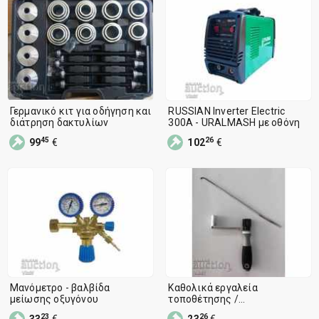
Γερμανικό κιτ για οδήγηση και
RUSSIAN Inverter Electric
διάτρηση δακτυλίων
300A - URALMASH με οθόνη
45
26
99
€
102
€
Μανόμετρο - βαλβίδα
Καθολικά εργαλεία
μείωσης οξυγόνου
τοποθέτησης /
αποσυναρμολόγησης
23
26
33
€
23
€