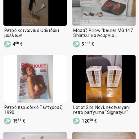
Ρετρό κοινωνικό ψαλιδάκι
Μασάζ Pillow "beurer MG 147
μαλλιών
Shiatsu" καινούργιο
λειτουργικό
60
13
4
€
51
€
Ρετρό περιοδικό Πεντχάουζ
Lot ot 2 br. Novi, neotvaryani
1990
retro parfyuma "Signatyur"
34
00
15
€
120
€