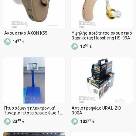
Ακουστικό AXON K55
Υψηλής ποιότητας ακουστικό
βαρηκοΐας Haosheng HS-99A
57
14
€
53
12
€
Πτυσσόμενη ηλεκτρονική
Αντιστροφέας URAL-ZID
ζυγαριά πλατφόρμας έως 100
300A
kg
49
51
33
€
102
€