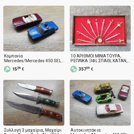
Κομπανία
10 ΑΡΙΘΜΟΙ ΜΙΝΙΑΤΟΥΡΑ,
Mercedes/Mercedes 450 SEL/
ΡΕΠΛΙΚΑ ΞΙΦΙ, ΣΠΑΘΙ, ΚΑΤΑΝ,
350 SL-BG Matchbox, Lesney
ΡΑΠΙΕΡ, ΣΤΙΛΕΙΟ, ΣΠΑΘΙ
29
39
15
€
357
€
Συλλογή 3 μαχαίρια, Μαχαίρι
Αυτοκινητάκια