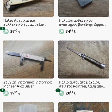
Παλιό Αμερικανικό
Παλαιός αυθεντικός
Συλλεκτικό Ξυράφι Blue
αναπτήρας βενζίνης Zippo,
Special Steel
Zippo Pat.2517191
1
90
90
29
€
34
€
Σουγιάς Victorinox, Victorinox
Παλιό αυτόματο μαχαίρι,
Pioneer Alox Silver
στιλέτο Rostfrei, λαβή από
κέρατο
1
1
90
00
39
€
20
€