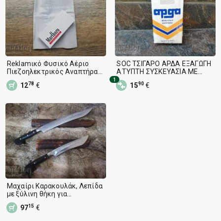
Reklamικό Φυσικό Αέριο
SOC ΤΣΙΓΑΡΟ ΑΡΔΑ ΕΞΑΓΩΓΗ
Πιεζοηλεκτρικός Αναπτήρας
ΑΤΥΠΤΗ ΣΥΣΚΕΥΑΣΙΑ ΜΕ
Troeber "Marlboro" Flavor Plus
ΦΙΛΤΡΑ
1
78
90
12
€
15
€
Μαχαίρι Καρακουλάκ, Λεπίδα
με ξύλινη θήκη για
αναπαραστάσεις
15
97
€