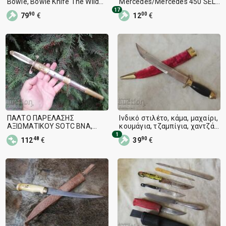
Bowie, Bowie Knife The Wild
Mercedes/Mercedes 450 SEL/
West
350 SL-BG Matchbox, Mazda
17
90
00
79
€
12
€
ΠΑΛΤΟ ΠΑΡΕΛΑΣΗΣ
Ινδικό στιλέτο, κάμα, μαχαίρι,
ΑΞΙΩΜΑΤΙΚΟΥ SOTC BNA,
κουμάγια, τζαμπίγια, χαντζάρ,
ΜΑΧΑΙΡΙ, ΛΑΜΠΑ, ΣΤΕΙΛΟ
γιαταγάνι, λεπίδα
1
48
90
112
€
39
€