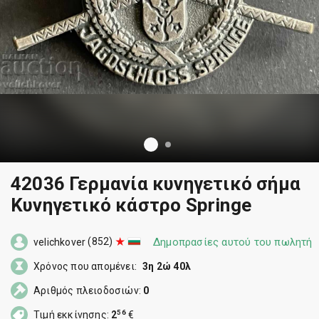
42036 Γερμανία κυνηγετικό σήμα
Κυνηγετικό κάστρο Springe
(852)
Δημοπρασίες αυτού του πωλητή
velichkover
Χρόνος που απομένει:
3η 2ώ 40λ
Αριθμός πλειοδοσιών:
0
56
Τιμή εκκίνησης:
2
€