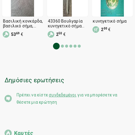
Βασιλική κονκάρδα,
43360 Βουλγαρία
κυνηγετικό σήμα
βασιλικό σήμα,
κυνηγετικό σήμα
00
2
€
Βασίλειο της
ζαρκάδι BGLRS
69
50
53
€
2
€
Βουλγαρίας, κυνήγι,
Βουλγαρική
κυνηγετικό
κυνηγετική και
αλιευτική ένωση
Δημόσιες ερωτήσεις
Πρέπει να είστε
συνδεδεμένοι
για να μπορέσετε να
θέσετε μια ερώτηση
Καυτές