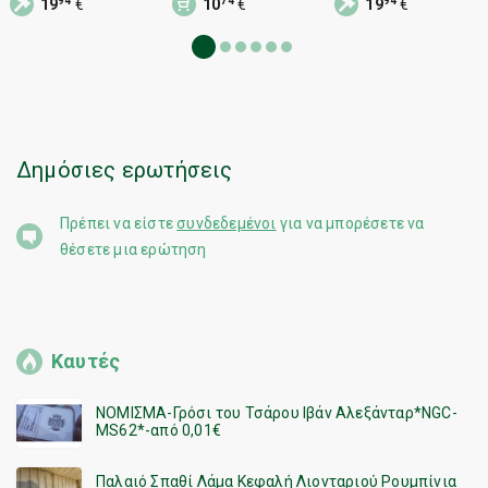
94
74
94
19
€
10
€
19
€
διαμετρήματος,
πυρομαχικά,
διαμετρήματος,
φυσίγγιο
φυσίγγιο
φυσίγγιο
πυρομαχικών
πυρομαχικών
Δημόσιες ερωτήσεις
Πρέπει να είστε
συνδεδεμένοι
για να μπορέσετε να
θέσετε μια ερώτηση
Καυτές
ΝΟΜΙΣΜΑ-Γρόσι του Τσάρου Ιβάν Αλεξάνταρ*NGC-
MS62*-από 0,01€
Παλαιό Σπαθί Λάμα Κεφαλή Λιονταριού Ρουμπίνια