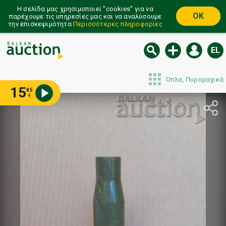
Η σελίδα μας χρησιμοποιεί ''cookies'' για να
OK
παρέχουμε τις υπηρεσίες μας και να αναλύσουμε
την επισκεψιμότητα
Περισσότερες πληροφορίες
EL
Όπλα, Πυρομαχικά
15
85
€