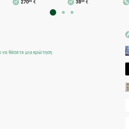
270
€
38
€
00
00
1893
ας
ε να θέσετε μια ερώτηση