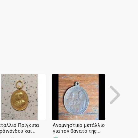
τάλλιο Πρίγκιπα
Αναμνηστικό μετάλλιο
Παλιά επι
ρδινάνδου και
για τον θάνατο της
μετάλλιο -
ρίας Λουίζας
Πριγκίπισσας Μαρίας