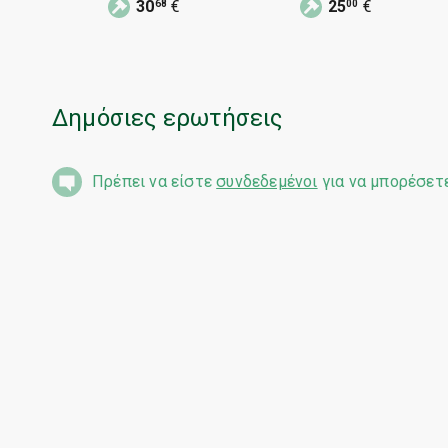
30
€
25
€
68
00
Φερδινάνδος 1893
θάνατο της
Πριγκίπισσας Μαρί
Λουίζας
Δημόσιες ερωτήσεις
Πρέπει να είστε
συνδεδεμένοι
για να μπορέσετ