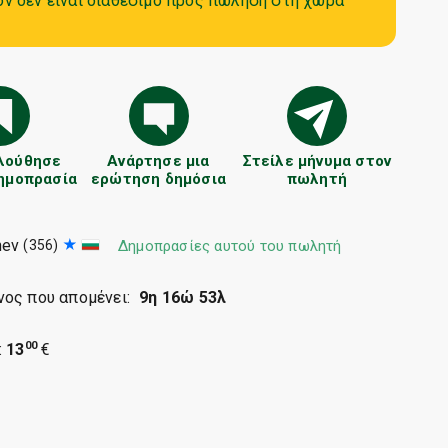
όν δεν είναι διαθέσιμο προς πώληση στη χώρα
λούθησε
Ανάρτησε μια
Στείλε μήνυμα στον
δημοπρασία
ερώτηση δημόσια
πωλητή
hev
(356)
Δημοπρασίες αυτού του πωλητή
νος που απομένει:
9η 16ώ 53λ
00
:
13
€