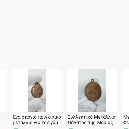
Ένα σπάνιο πριγκιπικό
Συλλεκτικό Μετάλλιο
Με
μετάλλιο για τον γάμο
Θάνατος της Μαρίας
Φε
του Φερδινάνδου Α'
Λουίζας 1899
Μα