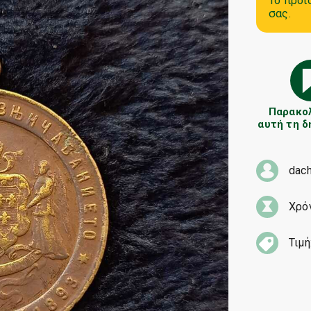
Το προϊ
σας.
Παρακο
αυτή τη 
dac
Χρό
Τιμή