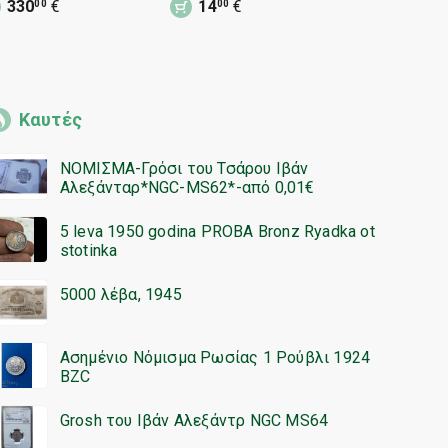
330
€
14
€
40
€
00
00
90
Λουίζας
Καυτές
ΝΟΜΙΣΜΑ-Γρόσι του Τσάρου Ιβάν
Αλεξάνταρ*NGC-MS62*-από 0,01€
5 leva 1950 godina PROBA Bronz Ryadka ot
stotinka
5000 λέβα, 1945
Ασημένιο Νόμισμα Ρωσίας 1 Ρούβλι 1924
BZC
Grosh του Ιβάν Αλεξάντρ NGC MS64