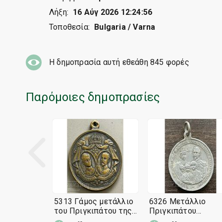
Λήξη:
16 Αύγ 2026 12:24:56
Τοποθεσία:
Bulgaria / Varna
Η δημοπρασία αυτή εθεάθη
845
φορές
Παρόμοιες δημοπρασίες
5313 Γάμος μετάλλιο
6326 Μετάλλιο
του Πριγκιπάτου της
Πριγκιπάτου
Βουλγαρίας Πρίγκιπας
Βουλγαρίας Για τον