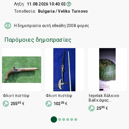
Λήξη:
11.08.2026 10:40:02
Τοποθεσία:
Bulgaria / Veliko Turnovo
Η δημοπρασία αυτή εθεάθη
2008
φορές
Παρόμοιες δημοπρασίες
Φλιντ πιστόφ
Φλιντ πιστόφ
tepelak Χάλκινο
Ball κάψας
65
26
255
€
102
€
πυριτόλιθο πιστόλι
05
25
€
πιστόλι