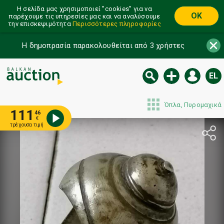
Η σελίδα μας χρησιμοποιεί ''cookies'' για να
OK
παρέχουμε τις υπηρεσίες μας και να αναλύσουμε
την επισκεψιμότητα
Περισσότερες πληροφορίες
Η δημοπρασία παρακολουθείται από 3 χρήστες
EL
Όπλα, Πυρομαχικά
111
46
€
τρέχουσα τιμή