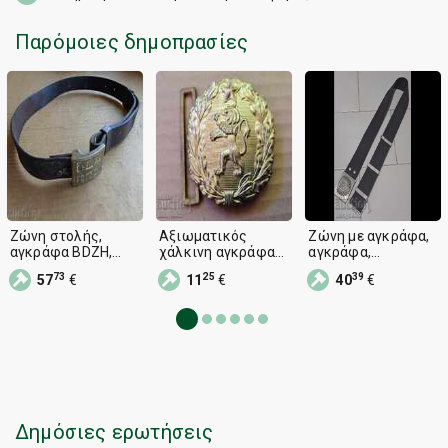
Παρόμοιες δημοπρασίες
Ζώνη στολής,
Αξιωματικός
Ζώνη με αγκράφα,
αγκράφα BDZH,
χάλκινη αγκράφα
αγκράφα,
πόρπη, στολή
ζώνης, πόρπη
Αστυνομία ΡΒ
73
25
39
57
€
11
€
40
€
μπλεχ
Δημόσιες ερωτήσεις