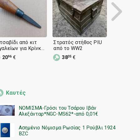
τσαβίδι από κιτ
Στρατός στήθος PIU
Στρατός κ
γαλείων για Κρίνκα
από το WW2
από το PIU
ερντάνα Τούλα
όπλο πιστό
20
€
38
€
19
€
96
35
94
περίστροφ
σφραγίδα
Καυτές
ΝΟΜΙΣΜΑ-Γρόσι του Τσάρου Ιβάν
Αλεξάνταρ*NGC-MS62*-από 0,01€
Ασημένιο Νόμισμα Ρωσίας 1 Ρούβλι 1924
BZC