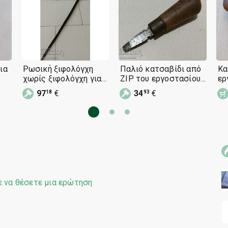
ια
Ρωσική ξιφολόγχη
Παλιό κατσαβίδι από
Κα
χωρίς ξιφολόγχη για
ZIP του εργοστασίου
ερ
ική
τουφέκι Kranka 1867
Kranka Berdana Tula
Μπ
97
€
34
€
18
93
ε να θέσετε μια ερώτηση