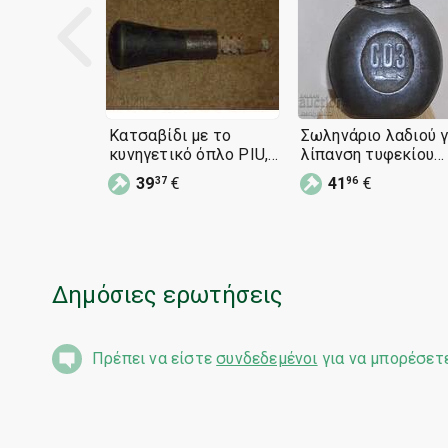
Κατσαβίδι με το
Σωληνάριο λαδιού γ
κυνηγετικό όπλο PIU,
λίπανση τυφεκίου
καραμπίνα Berdana,
Berdan-2 SOZ Τσαρ
39
€
41
€
37
96
Mosin,
Ρωσία
Δημόσιες ερωτήσεις
Πρέπει να είστε
συνδεδεμένοι
για να μπορέσετ