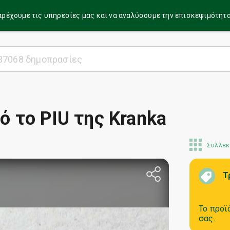
α παρέχουμε τις υπηρεσίες μας και να αναλύσουμε την επισκεψιμότητ
ό το PIU της Kranka
Συλλεκ
Τ
Το προϊ
σας.