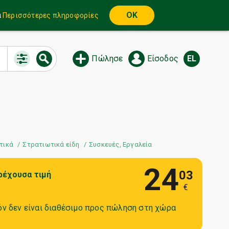
OK
α
Περισσότερες πληροφορίες
Πώλησε
Είσοδος
EL
τικά
Στρατιωτικά είδη
Συσκευές, Εργαλεία
24
03
ρέχουσα τιμή
€
όν δεν είναι διαθέσιμο προς πώληση στη χώρα