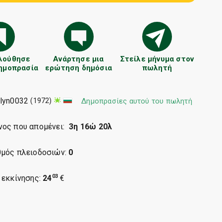
λούθησε
Ανάρτησε μια
Στείλε μήνυμα στον
δημοπρασία
ερώτηση δημόσια
πωλητή
ilyn0032
(1972)
Δημοπρασίες αυτού του πωλητή
νος που απομένει:
3η 16ώ 20λ
θμός πλειοδοσιών:
0
03
 εκκίνησης:
24
€