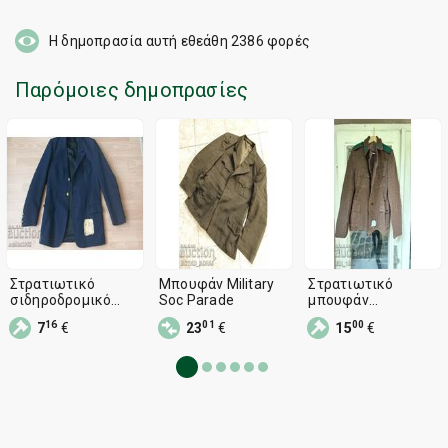
Η δημοπρασία αυτή εθεάθη
2386
φορές
Παρόμοιες δημοπρασίες
Στρατιωτικό
Μπουφάν Military
Στρατιωτικό
σιδηροδρομικό
Soc Parade
μπουφάν
μπουφάν
συνοριοφυλακής
16
01
00
7
€
23
€
15
€