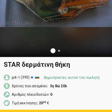
STAR δερμάτινη θήκη
(390)
Δημοπρασίες αυτού του πωλητή
pi4-1
Χρόνος που απομένει:
3η 8ώ 20λ
Αριθμός πλειοδοσιών:
0
45
Τιμή εκκίνησης:
20
€