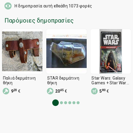
Η δημοπρασία αυτή εθεάθη
1073
φορές
Παρόμοιες δημοπρασίες
Παλιά δερμάτινη
STAR δερμάτινη
Star Wars: Galaxy
θήκη
θήκη
Games + Star Wars:
To Draw ..
20
45
80
9
€
20
€
5
€