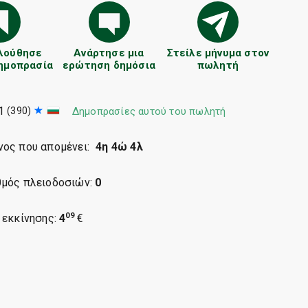
λούθησε
Ανάρτησε μια
Στείλε μήνυμα στον
δημοπρασία
ερώτηση δημόσια
πωλητή
1
(390)
Δημοπρασίες αυτού του πωλητή
νος που απομένει:
4η 4ώ 4λ
θμός πλειοδοσιών:
0
09
 εκκίνησης:
4
€