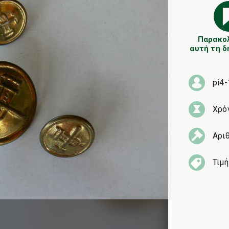
Παρακο
αυτή τη 
pi4-
Χρό
Αρι
Τιμή