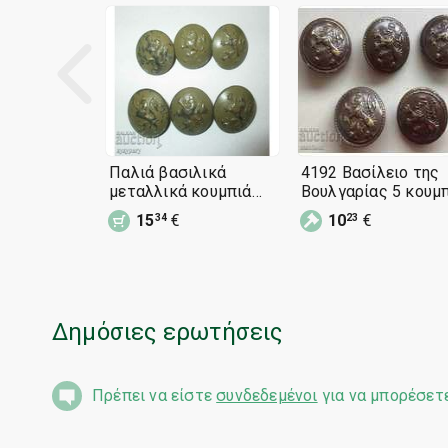
Παλιά βασιλικά
4192 Βασίλειο της
μεταλλικά κουμπιά
Βουλγαρίας 5 κουμ
από στρατιωτική
καμουφλάζ Boris III
15
€
10
€
34
23
στολή
Δημόσιες ερωτήσεις
Πρέπει να είστε
συνδεδεμένοι
για να μπορέσετ