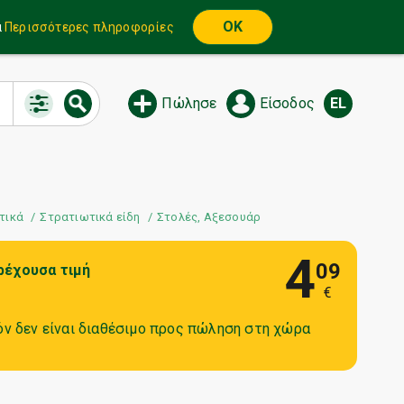
OK
α
Περισσότερες πληροφορίες
Πώλησε
Είσοδος
EL
τικά
Στρατιωτικά είδη
Στολές, Αξεσουάρ
4
09
ρέχουσα τιμή
€
όν δεν είναι διαθέσιμο προς πώληση στη χώρα