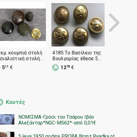
τεμ. κουμπιά στολή
4185 Το Βασίλειο της
Λοτ 70 τμχ
σιαλιστική στολή
Βουλγαρίας έθεσε 5
οξειδωμένα
κελίτη
κουμπιά πεζικού
από στολή
5
€
12
€
21
€
11
78
00
βασιλιά Ferdinand τον
Καυτές
ΝΟΜΙΣΜΑ-Γρόσι του Τσάρου Ιβάν
Αλεξάνταρ*NGC-MS62*-από 0,01€
5 leva 1950 godina PROBA Bronz Ryadka ot