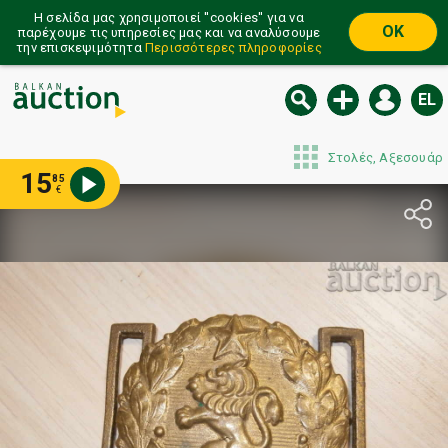
Η σελίδα μας χρησιμοποιεί ''cookies'' για να
OK
παρέχουμε τις υπηρεσίες μας και να αναλύσουμε
την επισκεψιμότητα
Περισσότερες πληροφορίες
EL
Στολές, Αξεσουάρ
15
85
€