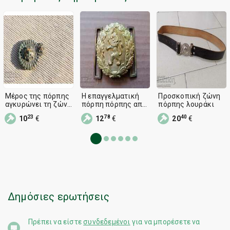
Μέρος της πόρπης
Η επαγγελματική
Προσκοπική ζώνη
αγκυρώνει τη ζώνη
πόρπη πόρπης από
πόρπης λουράκι
πόρπης
τη ζώνη MOL
23
78
40
10
€
12
€
20
€
έσβησε τη στολή
UNO
Δημόσιες ερωτήσεις
Πρέπει να είστε
συνδεδεμένοι
για να μπορέσετε να