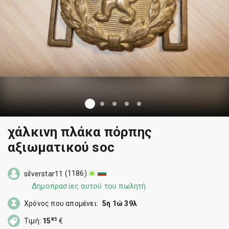
χάλκινη πλάκα πόρπης
αξιωματικού soc
(1186)
silverstar11
Δημοπρασίες αυτού του πωλητή
Χρόνος που απομένει:
5η 1ώ 39λ
85
Τιμή:
15
€