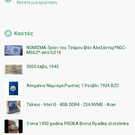
θέσετε μια ερώτηση
Καυτές
ΝΟΜΙΣΜΑ-Γρόσι του Τσάρου Ιβάν Αλεξάνταρ*NGC-
MS62*-από 0,01€
5000 λέβα, 1945
Ασημένιο Νόμισμα Ρωσίας 1 Ρούβλι 1924 BZC
Τέλειο - Intel i5 - 8GB DDR4 - 256 NVME - Acer
5 leva 1950 godina PROBA Bronz Ryadka ot stotinka