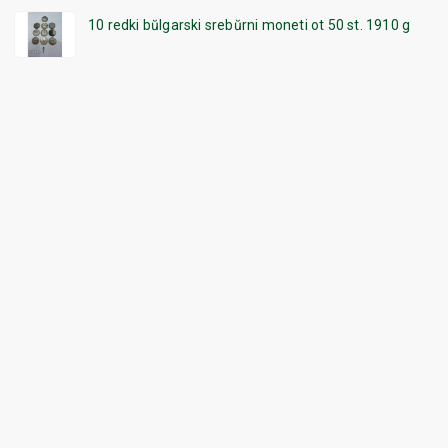
10 redki bŭlgarski srebŭrni moneti ot 50 st. 1910 g