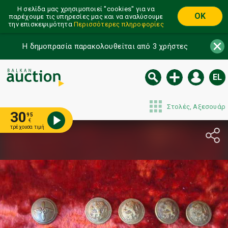
Η σελίδα μας χρησιμοποιεί ''cookies'' για να
OK
παρέχουμε τις υπηρεσίες μας και να αναλύσουμε
την επισκεψιμότητα
Περισσότερες πληροφορίες
Η δημοπρασία παρακολουθείται από 3 χρήστες
EL
Στολές, Αξεσουάρ
30
95
€
τρέχουσα τιμή