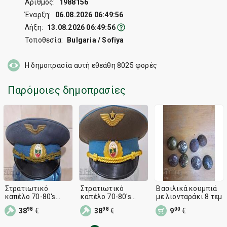
Αριθμός:
1988156
Έναρξη:
06.08.2026 06:49:56
Λήξη:
13.08.2026 06:49:56
Τοποθεσία:
Bulgaria / Sofiya
Η δημοπρασία αυτή εθεάθη
8025
φορές
Παρόμοιες δημοπρασίες
Στρατιωτικό
Στρατιωτικό
Βασιλικά κουμπιά
καπέλο 70-80's
καπέλο 70-80's
με λιονταράκι 8 τεμ
πιλότος αεροπόρος
πιλότος αεροπόρος
98
98
00
38
€
38
€
9
€
Πολεμικής
Πολεμικής
Αεροπορίας Λαϊκής
Αεροπορίας Λαϊκής