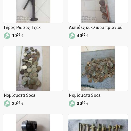
Γέρος Ρώσος Τζακ
Λεπίδες κυκλικού πριονιού
00
00
10
€
40
€
Νομίσματα Soca
Νομίσματα Soca
00
00
20
€
30
€