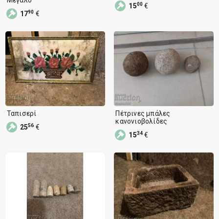
Μεγάλο
00
15
€
90
17
€
Ταπισερί
Πέτρινες μπάλες
κανονιοβολίδες
56
25
€
34
15
€