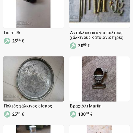
Για m 95
Ανταλλακτικά για παλιούς
χάλκινους καταιονιστήρες
56
25
€
00
20
€
Παλιός χάλκινος δίσκος
Βραχιόλι Martin
00
00
25
€
130
€