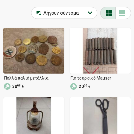
Σουβενίρ, Δώρα
2
Αθλητισμός, Ψυχαγωγία
2
Τέχνη, Μουσική
2
Πολλά παλιά μετάλλια
Για τουρκικό Mauser
68
00
30
€
20
€