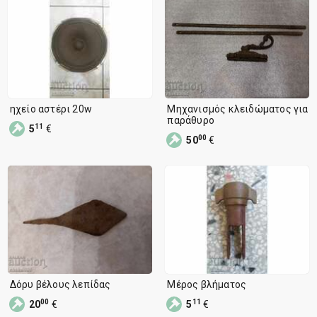
ηχείο αστέρι 20w
Μηχανισμός κλειδώματος για
παράθυρο
11
5
€
00
50
€
Δόρυ βέλους λεπίδας
Μέρος βλήματος
00
11
20
€
5
€