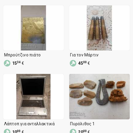
Μπρούτζινο πιάτο
Για τον Μάρτιν
34
00
15
€
45
€
Λάπτοπ για ανταλλακτικά
Πυρόλιθος 1
00
00
10
€
20
€