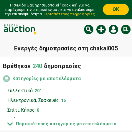
Η σελίδα μας χρησιμοποιεί ''cookies'' για να
OK
παρέχουμε τις υπηρεσίες μας και να αναλύσουμε
την επισκεψιμότητα
Περισσότερες πληροφορίες
EL
Ενεργές δημοπρασίες στη chakal005
Βρέθηκαν
240
δημοπρασίες
Κατηγορίες με αποτελέσματα
Συλλεκτικά
201
Ηλεκτρονικά, Συσκευές
16
Σπίτι, Κήπος
8
Οχήματα
5
Περισσότερες κατηγορίες με αποτελέσματα
Κοσμήματα, Ρολόγια
4