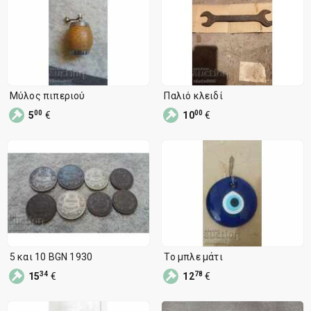
Μύλος πιπεριού
Παλιό κλειδί
00
00
5
€
10
€
5 και 10 BGN 1930
Το μπλε μάτι
34
78
15
€
12
€