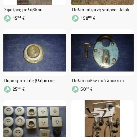
Σφαίρες μολύβδου
Παλιά πέτρινη γούρνα. Jalak
34
00
15
€
150
€
Πυροκροτητής βλήματος
Παλιό αυθεντικό λουκέτο
56
00
25
€
50
€