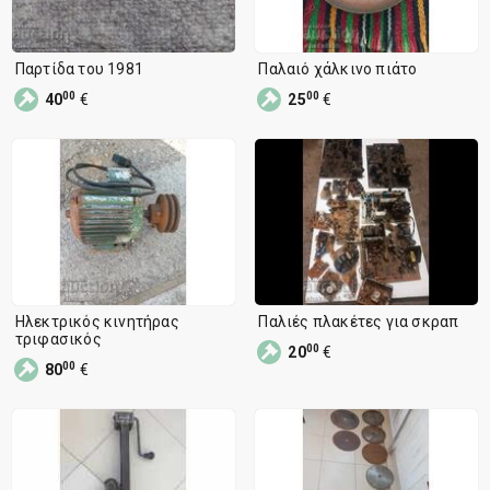
Παρτίδα του 1981
Παλαιό χάλκινο πιάτο
00
00
40
€
25
€
Ηλεκτρικός κινητήρας
Παλιές πλακέτες για σκραπ
τριφασικός
00
20
€
00
80
€