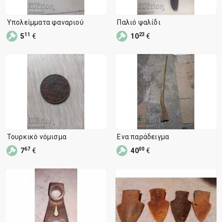
Υπολείμματα φαναριού
Παλιό ψαλίδι
11
23
5
€
10
€
Τουρκικό νόμισμα
Ενα παράδειγμα
67
00
7
€
40
€