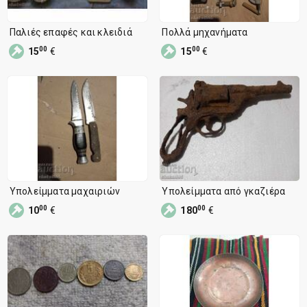
Παλιές επαφές και κλειδιά
Πολλά μηχανήματα
00
00
15
€
15
€
Υπολείμματα μαχαιριών
Υπολείμματα από γκαζιέρα
00
00
10
€
180
€