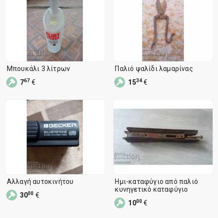
Μπουκάλι 3 λίτρων
Παλιό ψαλίδι λαμαρίνας
67
34
7
€
15
€
Αλλαγή αυτοκινήτου
Ημι-καταφύγιο από παλιό
κυνηγετικό καταφύγιο
00
30
€
00
10
€