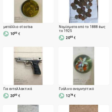
μετάλλιο ot sotsa
Νομίσματα από το 1888 έως
το 1925
00
10
€
00
20
€
Για ανταλλακτικά
Γυάλινο αναμνηστικό
00
78
20
€
12
€