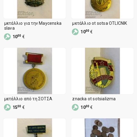
μετάλλιο για την Maycenska
μετάλλιο ot sotsa OTLICNIK
slava
00
10
€
00
10
€
μετάλλιο από τη ΣΟΤΣΑ
znacka ot sotsializma
00
00
15
€
10
€