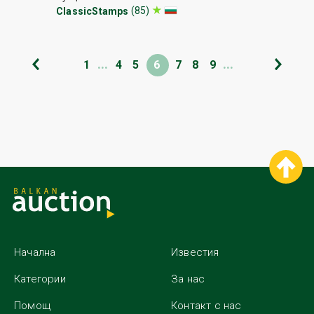
(85)
ClassicStamps
...
...
1
4
5
6
7
8
9
Начална
Известия
Категории
За нас
Помощ
Контакт с нас