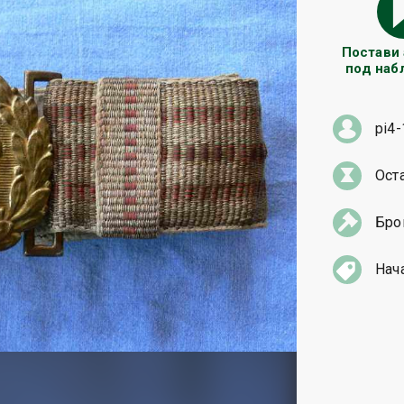
Постави
под на
pi4-
Ост
Бро
Нач