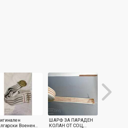
игинален
ШАРФ ЗА ПАРАДЕН
. СОЦ КАТ
лгарски Военен
КОЛАН ОТ СОЦ,
УНИФОРМ