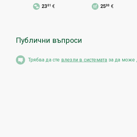
милиция КАТ
Строим и бдим БН
23
€
25
€
01
00
соц
Публични въпроси
Трябва да сте
влезли в системата
за да може 