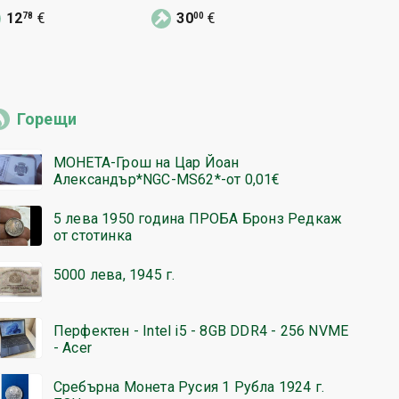
ицерски Соц
ВРЕМЕ - 30 метра
КОЛАН У
12
€
30
€
12
€
78
00
78
раден Колан
ССУ ГРАД
Горещи
МОНЕТА-Грош на Цар Йоан
Александър*NGC-MS62*-от 0,01€
5 лева 1950 година ПРОБА Бронз Редкаж
от стотинка
5000 лева, 1945 г.
Перфектен - Intel i5 - 8GB DDR4 - 256 NVME
- Acer
Сребърна Монета Русия 1 Рубла 1924 г.