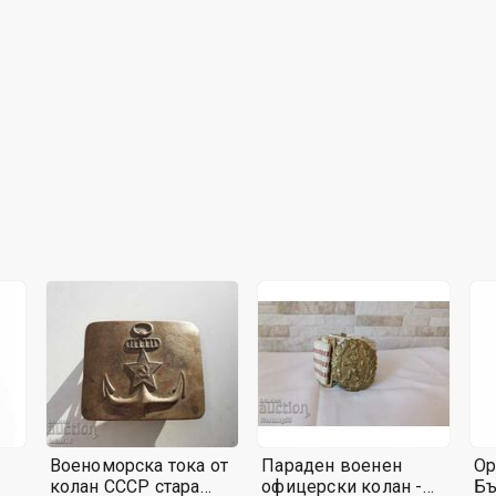
Военоморска тока от
Параден военен
Ор
колан СССР стара
офицерски колан -
Бъ