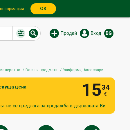
OK
 информация
Продай
Вход
BG
ционерство
Военни предмети
Униформи, Аксесоари
15
34
екуща цена
€
ът не се предлага за продажба в държавата Ви.