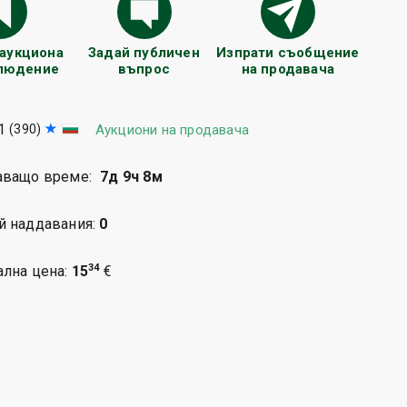
 аукциона
Задай публичен
Изпрати съобщение
блюдение
въпрос
на продавача
1
(390)
Аукциони на продавача
аващо време:
7д 9ч 8м
й наддавания:
0
34
ална цена:
15
€