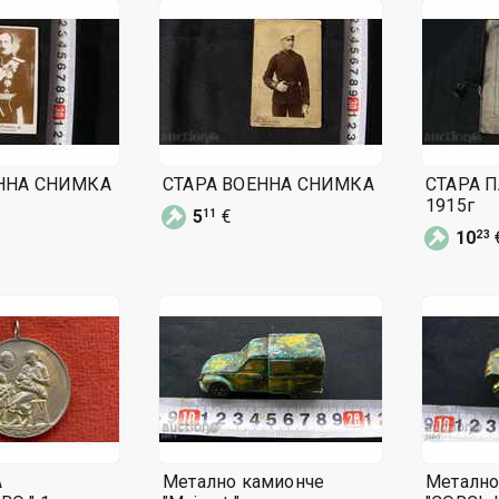
ННА СНИМКА
СТАРА ВОЕННА СНИМКА
СТАРА П
1915г
5
€
11
10
23
А
Метално камионче
Метално