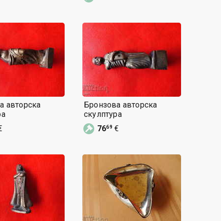
а авторска
Бронзова авторска
ра
скулптура
€
76
€
69