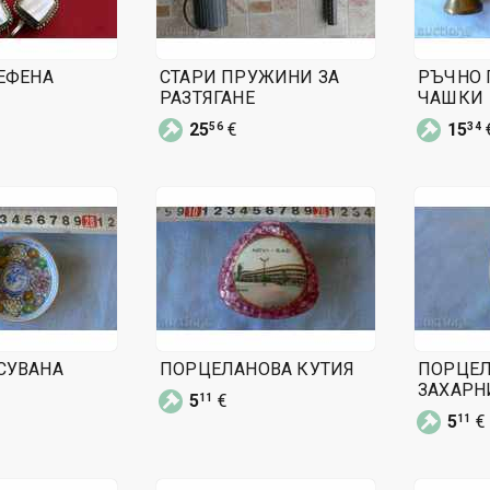
ЕФЕНА
СТАРИ ПРУЖИНИ ЗА
РЪЧНО 
РАЗТЯГАНЕ
ЧАШКИ
25
€
15
56
34
СУВАНА
ПОРЦЕЛАНОВА КУТИЯ
ПОРЦЕ
ЗАХАРН
5
€
11
5
€
11