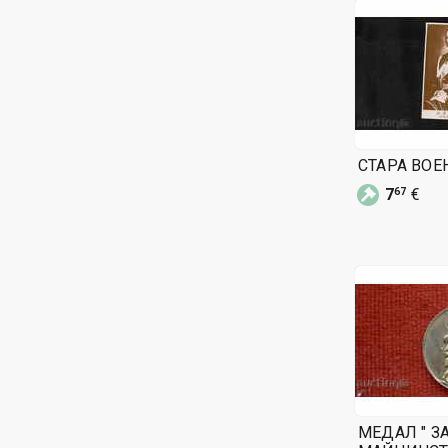
СТАРА ВОЕ
7
€
67
МЕДАЛ " З