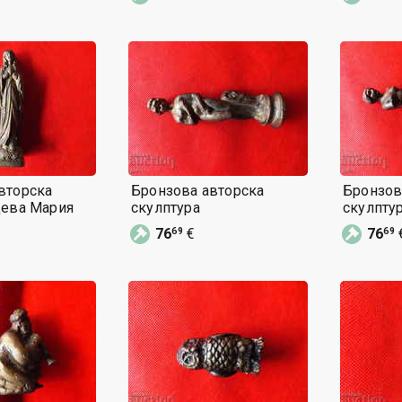
вторска
Бронзова авторска
Бронзов
дева Мария
скулптура
скулпту
76
€
76
69
69