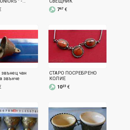
UNIORS " -
СВЕЩНИК
 SCOT CAR
€
7
€
67
 звънец чан
СТАРО ПОСРЕБРЕНО
а звънче
КОЛИЕ
€
10
€
23