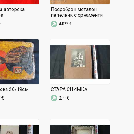
а авторска
Посребрен метален
ра
пепелник с орнаменти
€
40
€
90
она 26/19см.
СТАРА СНИМКА
€
2
€
2
56