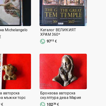
на Michelangelo
Каталог ВЕЛИКИЯТ
ХРАМ 360º
€
97
€
15
а авторска
Бронзова авторска
ра мъжки торс
скулптура дева Мария
€
102
€
6
26