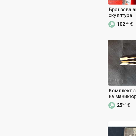
Бронзова а
скулптура
102
€
26
Комплект з
25
€
56