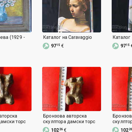
ева (1929 -
Каталог на Caravaggio
Каталог 
97
€
97
15
15
вторска
Бронзова авторска
Бронзов
дамски торс
скулптора дамски торс
скулпто
102
€
102
26
2