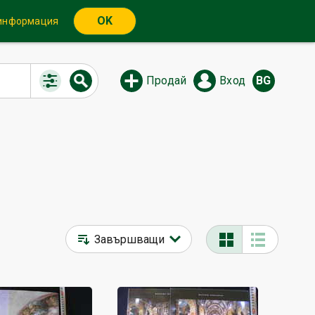
OK
 информация
Продай
Вход
BG