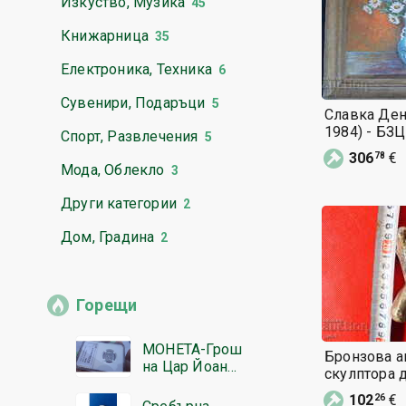
Изкуство, Музика
45
Книжарница
35
Електроника, Техника
6
Сувенири, Подаръци
5
Славка Ден
1984) - БЗЦ
Спорт, Развлечения
5
306
€
78
Мода, Облекло
3
Други категории
2
Дом, Градина
2
Горещи
МОНЕТА-Грош
Бронзова а
на Цар Йоан
скулптора 
Александър*N
102
€
26
GC-MS62*-от