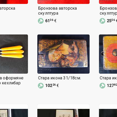
вторска
Бронзова авторска
Бронзов
скулптура
скулпту
61
€
25
36
56
а оформяне
Стара икона 31/18см.
Стара ик
на маникюр кехлибар
102
€
127
26
8