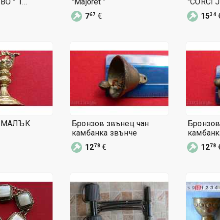
О " 1
"Majoret "
"CORCI J
дък
DAIMLER
7
€
15
67
34
 МАЛЪК
Бронзов звънец чан
Бронзов
камбанка звънче
камбанк
12
€
12
78
78