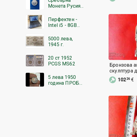
Сребърна
0,01€
Монета Русия 1
Рубла 1924 г.
БЗЦ
Перфектен -
Intel i5 - 8GB
DDR4 - 256
NVME - Acer
5000 лева,
1945 г.
20 ст 1952
PCGS MS62
Бронзова а
скулптура 
5 лева 1950
102
€
26
година ПРОБА
Бронз Редкаж
от стотинка