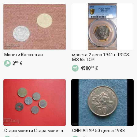
Монети Казахстан
монета 2 лева 1941 г. PCGS
MS 65 TOP
00
3
€
00
4500
€
Стари монети Стара монета
СИНГАПУР 50 цента 1988