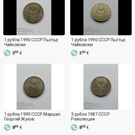
1 рубла 1990 СССР Пьотьр
1 рубла 1990 СССР Пьотьр
Чайковски
Чайковски
00
00
3
€
3
€
1 рубла 1990 СССР Маршал
3 рубли 1987 СССР
Георгий Жуков
Революция
00
00
8
€
8
€