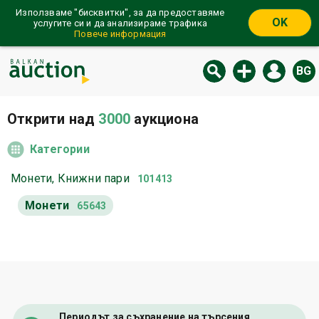
Използваме "бисквитки", за да предоставяме
OK
услугите си и да анализираме трафика
Повече информация
BG
Открити над
3000
аукциона
Категории
Монети, Книжни пари
101413
Монети
65643
Периодът за съхранение на търсения