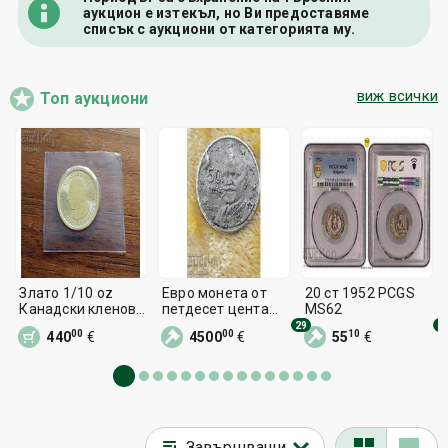
аукцион е изтекъл, но Ви предоставяме
списък с аукциони от категорията му.
виж всички
Топ аукциони
Злато 1/10 oz
Евро монета от
20 ст 1952 PCGS
Канадски кленов
петдесет цента
MS62
лист
Гърция
29
5
00
00
10
440
€
4500
€
55
€