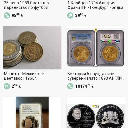
25 лева 1989 Световно
1 Кройцер 1794 Австрия
първенство по футбол
Франц II Н - Гюнцбург - рядка
00
00
95
€
39
€
Монета - Мексико - 5
Виктория 5 паунда лири
центавос | 1966г.
суверени злато 1893 АНГЛИЯ
PCGSau 58
94
70
2
€
10174
€