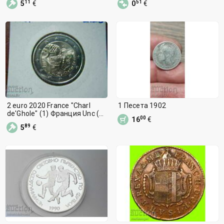
11
51
5
€
0
€
2 euro 2020 France "Charl
1 Песета 1902
de'Ghole" (1) Франция Unc (2
00
16
€
евро)
89
5
€