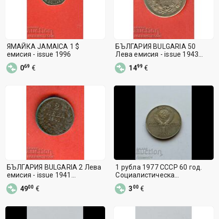
ЯМАЙКА JAMAICA 1 $
БЪЛГАРИЯ BULGARIA 50
емисия - issue 1996
Лева емисия - issue 1943
ОТЛИЧНА 1
69
99
0
€
14
€
БЪЛГАРИЯ BULGARIA 2 Лева
1 рубла 1977 СССР 60 год.
емисия - issue 1941
Социалистическа
ОТЛИЧНА 1
революция
00
00
49
€
3
€