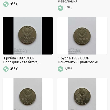
Революция
00
3
€
00
3
€
1 рубла 1987 СССР
1 рубла 1987 СССР
Бородинската битка,
Константин Циолковски
паметник
00
00
3
€
6
€