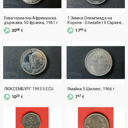
Екваториална Африканска
1 Зимна Олимпиада на
държава, 50 франка, 1961 г.
Корона - Елизабет II Сараево
1984г
68
90
30
€
17
€
ЛЮКСЕМБУРГ 1993 5 ECU
Ямайка 5 Шилинг, 1966 г.
23
67
10
€
7
€