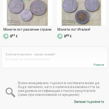
Монети лот различни страни.
Монети лот Италия!
97
82
0
€
0
€
Златните монети - какво знаем?
История на златните монети
Какви са предимствата от използването на златните монети
Повече
като инвестиционен инструмент?
Няколко съвета при инвестиране в златни монети
Златните монети в BalkanAuction
Всяко инициирано търсене в системата може да
бъде запазено, като е налична възможността за
ежедневна нотификация относно резултатите
(само при новопоявили се аукциони).
Запази търсенето