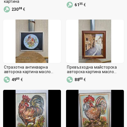
картина
35
61
€
08
230
€
Страхотна антикварна
Превъзходна майсторска
авторска картина масло
авторска картина масло
върху фазер
платно
00
00
49
€
88
€