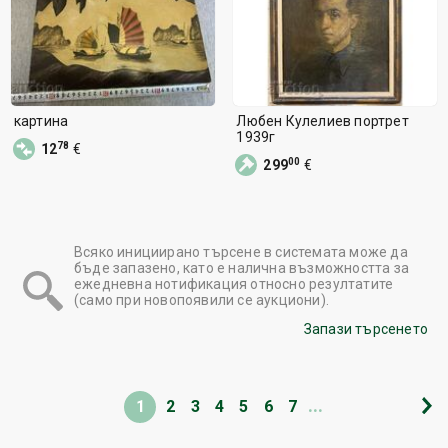
картина
Любен Кулелиев портрет
1939г
78
12
€
00
299
€
Всяко инициирано търсене в системата може да
бъде запазено, като е налична възможността за
ежедневна нотификация относно резултатите
(само при новопоявили се аукциони).
Запази търсенето
...
1
2
3
4
5
6
7