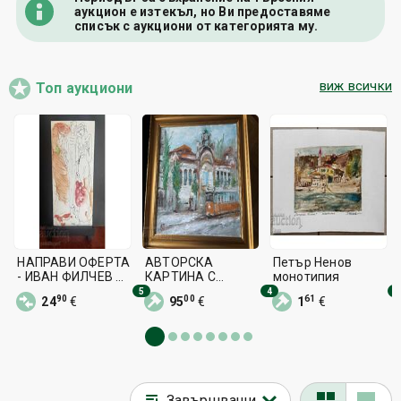
аукцион е изтекъл, но Ви предоставяме
списък с аукциони от категорията му.
виж всички
Топ аукциони
НАПРАВИ ОФЕРТА
АВТОРСКА
Петър Ненов
- ИВАН ФИЛЧЕВ И
КАРТИНА С
монотипия
НЕГОВИТЕ МУЗИ
МАСЛЕНИ БОИ -"
5
4
1
90
00
61
24
€
95
€
1
€
СПОМЕН ОТ
МОЕТО ДЕТСТВО"