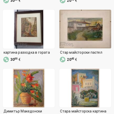
30
€
20
€
картина разходка в гората
Стар майсторски пастел
00
45
30
€
20
€
Димитър Македонски
Стара майсторска картина