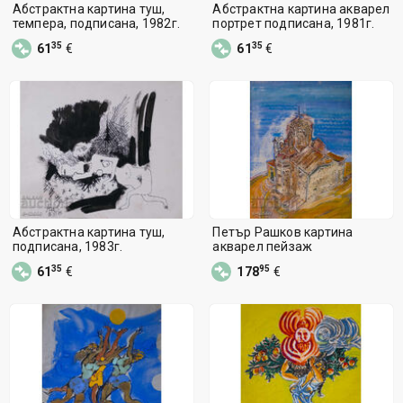
Абстрактна картина туш,
Абстрактна картина акварел
темпера, подписана, 1982г.
портрет подписана, 1981г.
35
35
61
€
61
€
Абстрактна картина туш,
Петър Рашков картина
подписана, 1983г.
акварел пейзаж
35
95
61
€
178
€