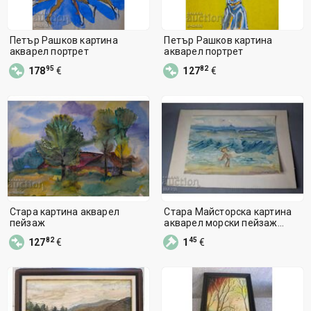
Петър Рашков картина
Петър Рашков картина
акварел портрет
акварел портрет
95
82
178
€
127
€
Стара картина акварел
Стара Майсторска картина
пейзаж
акварел морски пейзаж
Несебър
82
45
127
€
1
€