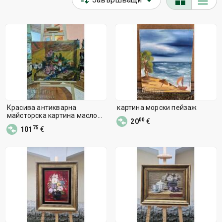
Красива антикварна
картина морски пейзаж
майсторска картина масло
00
20
€
върху платно
75
101
€