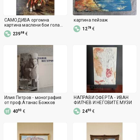
САМОДИВА оргомна
картина пейзаж
картина маслени бои гола
78
12
€
жена
98
239
€
Илия Петров - монография
НАПРАВИ ОФЕРТА - ИВАН
от проф.Атанас Божков
ФИЛЧЕВ И НЕГОВИТЕ МУЗИ
90
90
40
€
24
€