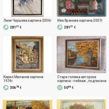
Лили Чаушева картина 2006г
Ива Яранова картина 2007г
21
21
281
€
281
€
Кирил Миланов картина
Стара голяма авторска
1974г
картина - пейзаж , подписана
78
00
306
€
50
€