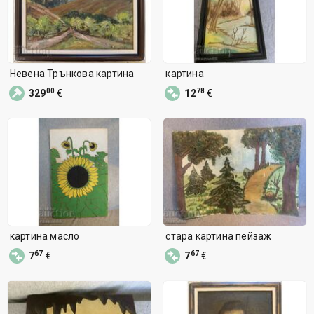
Невена Трънкова картина
картина
00
78
329
€
12
€
картина масло
стара картина пейзаж
67
67
7
€
7
€