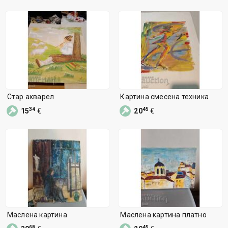
Стар акварел
Картина смесена техника
34
45
15
€
20
€
Маслена картина
Маслена картина платно
68
45