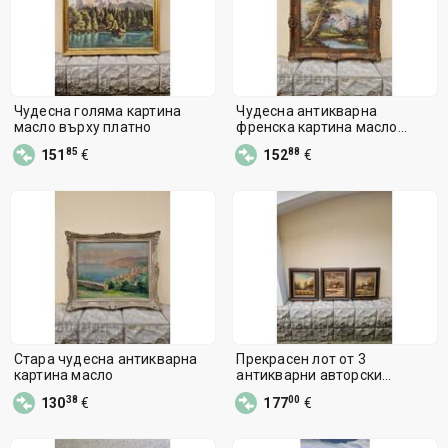
Чудесна голяма картина
Чудесна антикварна
масло върху платно
френска картина масло
върху платно
85
88
151
€
152
€
Стара чудесна антикварна
Прекрасен лот от 3
картина масло
антикварни авторски
картини масло платно
38
00
130
€
177
€