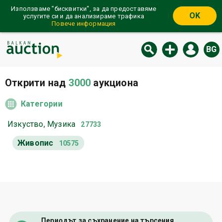
Използваме "бисквитки", за да предоставяме
OK
услугите си и да анализираме трафика
Повече информация
BG
Открити над
3000
аукциона
Категории
Изкуство, Музика
27733
Живопис
10575
Периодът за съхранение на търсения