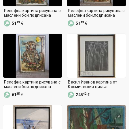
Релефна картина рисувана с
Релефна картина рисувана с
маслени бои,подписана
маслени бои,подписана
13
13
51
€
51
€
Релефна картина рисувана с
Васил Иванов картина от
маслени бои,подписана
Космическия цикъл
35
42
61
€
245
€