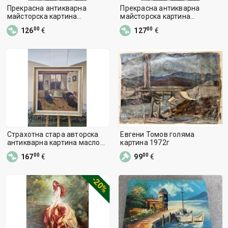
Прекрасна антикварна
Прекрасна антикварна
майсторска картина
майсторска картина
натюрморт масло плат
натюрморт масло плат
00
00
126
€
127
€
Страхотна стара авторска
Евгени Томов голяма
антикварна картина масло
картина 1972г
платно
00
00
167
€
99
€
-20%