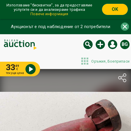
Използваме "бисквитки", за да предоставяме
OK
услугите си и да анализираме трафика
Повече информация
Аукционът е под наблюдение от 2 потребители
BG
Оръжия, Боеприпаси
33
49
€
текуща цена