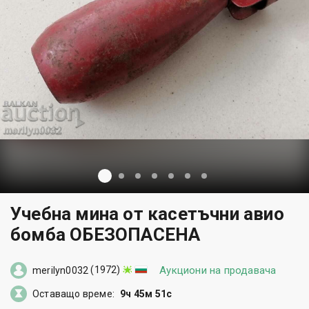
Учебна мина от касетъчни авио
бомба ОБЕЗОПАСЕНА
(1972)
Аукциони на продавача
merilyn0032
Оставащо време:
9ч 45м 50с