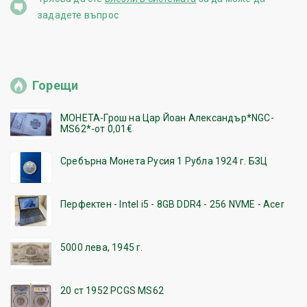
зададете въпрос
Горещи
МОНЕТА-Грош на Цар Йоан Александър*NGC-
MS62*-от 0,01€
Сребърна Монета Русия 1 Рубла 1924 г. БЗЦ
Перфектен - Intel i5 - 8GB DDR4 - 256 NVME - Acer
5000 лева, 1945 г.
20 ст 1952 PCGS MS62