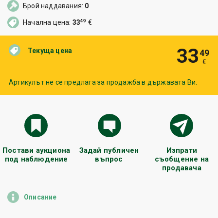
Брой наддавания:
0
49
Начална цена:
33
€
33
Текуща цена
49
€
Артикулът не се предлага за продажба в държавата Ви.
Постави аукциона
Задай публичен
Изпрати
под наблюдение
въпрос
съобщение на
продавача
Описание