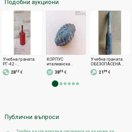
Подобни аукциони
Учебна граната
КОРПУС
Учебна граната
РГ-42 -
италианска
ОБЕЗОПАСЕНА
обезопасена
граната S.I.P.E.
Царство България
12
35
99
28
€
38
€
21
€
WW1
ръчна бомба
ОБЕЗОПАСЕНА
бомба
Публични въпроси
Трябва да сте
влезли в системата
за да може да