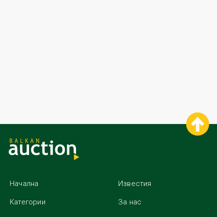
Начална
Известия
Категории
За нас