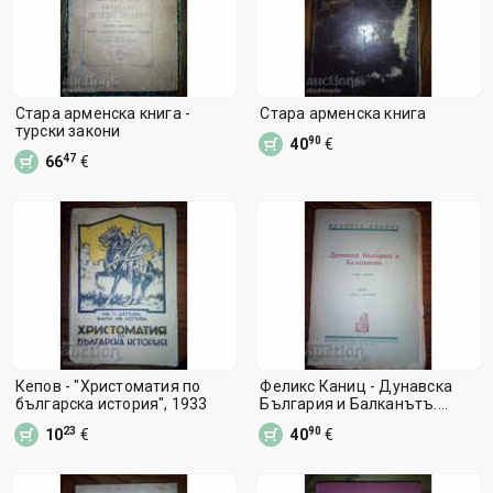
Стара арменска книга -
Стара арменска книга
турски закони
90
40
€
47
66
€
Кепов - "Христоматия по
Феликс Каниц - Дунавска
българска история", 1933
България и Балканътъ.
Томъ 1, 1932
23
90
10
€
40
€