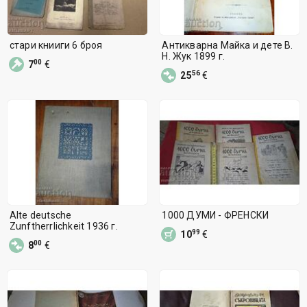
стари книиги 6 броя
Антикварна Майка и дете В.
Н. Жук 1899 г.
00
7
€
56
25
€
Alte deutsche
1000 ДУМИ - ФРЕНСКИ
Zunftherrlichkeit 1936 г.
99
10
€
00
8
€