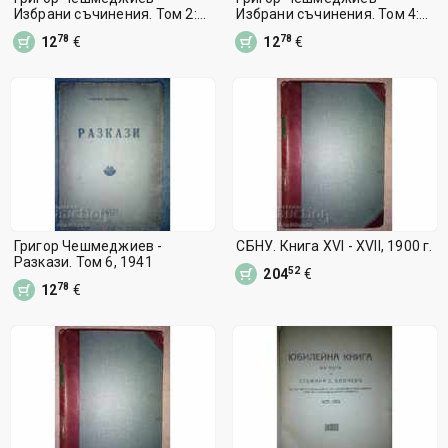
Избрани съчинения. Том 2:
Избрани съчинения. Том 4:
Драми, 1938
Детство, 1939
78
78
12
€
12
€
Григор Чешмеджиев -
СБНУ. Книга XVI - XVII, 1900 г.
Разкази. Том 6, 1941
52
204
€
78
12
€