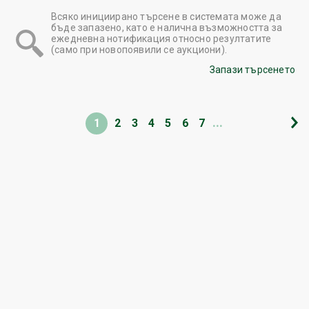
Всяко инициирано търсене в системата може да
бъде запазено, като е налична възможността за
ежедневна нотификация относно резултатите
(само при новопоявили се аукциони).
Запази търсенето
...
1
2
3
4
5
6
7