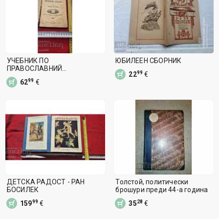
УЧЕБНИК ПО
ЮБИЛЕЕН СБОРНИК
ПРАВОСЛАВНИЙ
99
22
€
ХРИСТИАНСКИЙ КАТИХИЗИС
99
62
€
ДЕТСКА РАДОСТ - РАН
Толстой, политически
БОСИЛЕК
брошури преди 44-а година
99
28
159
€
35
€