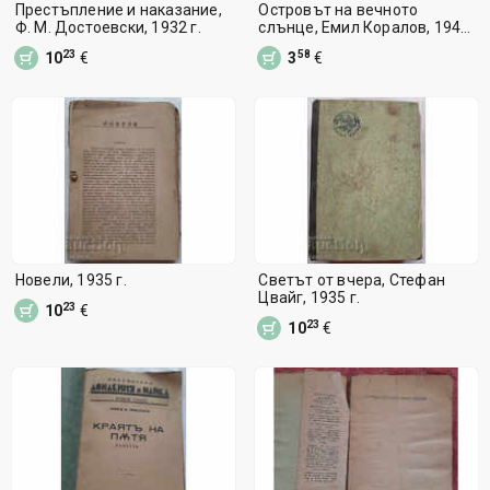
Престъпление и наказание,
Островът на вечното
Ф. М. Достоевски, 1932 г.
слънце, Емил Коралов, 1940
г.
23
58
10
€
3
€
Новели, 1935 г.
Светът от вчера, Стефан
Цвайг, 1935 г.
23
10
€
23
10
€