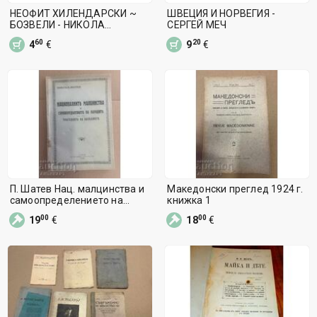
НЕОФИТ ХИЛЕНДАРСКИ ~
ШВЕЦИЯ И НОРВЕГИЯ -
БОЗВЕЛИ - НИКОЛА
СЕРГЕЙ МЕЧ
НИКИТОВ
60
20
4
€
9
€
П. Шатев Нац. малцинства и
Македонски преглед 1924 г.
самоопределението на
книжка 1
народите
00
00
19
€
18
€