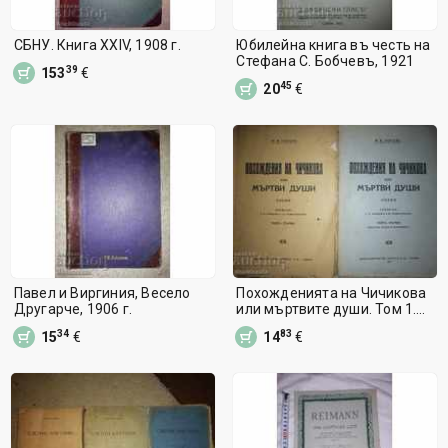
СБНУ. Книга XXIV, 1908 г.
Юбилейна книга въ честь на
Стефана С. Бобчевъ, 1921
39
153
€
45
20
€
Павел и Виргиния, Весело
Похожденията на Чичикова
Другарче, 1906 г.
или мъртвите души. Том 1.
ч-1-2
34
83
15
€
14
€