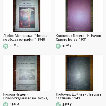
Любен Мелнишки - "Четива
Конволют 5 книги - Н. Начов -
по обща география", 1940
Христо Ботев, 1931
29
63
13
€
30
€
Никола Недев -
Любомир Дойчев - Левски в
Освобождението на София,
светлина, 1943
1927
33
01
15
€
46
€