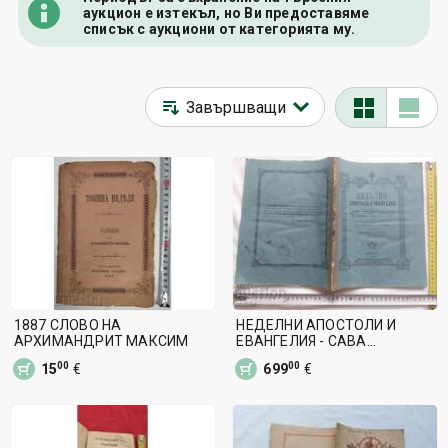
аукцион е изтекъл, но Ви предоставяме
списък с аукциони от категорията му.
1887 СЛОВО НА
НЕДЕЛНИ АПОСТОЛИ И
АРХИМАНДРИТ МАКСИМ
ЕВАНГЕЛИЯ - САВА
ДОБРОПЛОДНИ
00
00
15
€
699
€