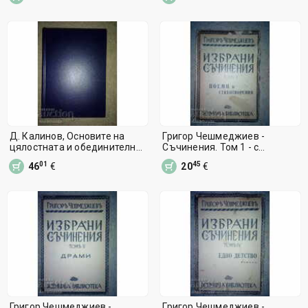
Д. Калинов, Основите на
Григор Чешмеджиев -
цялостната и обединителна
Съчинения. Том 1 - с
борба...
автограф
01
45
46
€
20
€
Григор Чешмеджиев -
Григор Чешмеджиев -