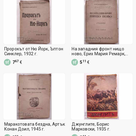
Пророкът от Ню Йорк, Ъптон
На западния фронт нищо
Синклер, 1932 г.
ново, Ерих Мария Ремарк,
1945 г.
67
11
7
€
5
€
Маракотовата бездна, Артък
Джунглите, Борис
Конан Доил, 1945 г.
Марковски, 1935 г.