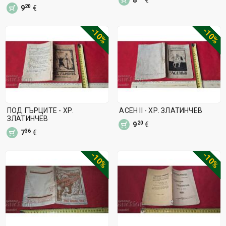
20
9
€
-10%
-10%
ПОД ГЪРЦИТЕ - ХР.
АСЕН II - ХР. ЗЛАТИНЧЕВ
ЗЛАТИНЧЕВ
20
9
€
36
7
€
-10%
-10%