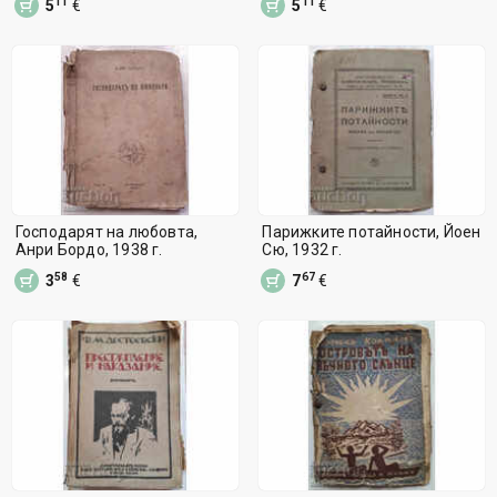
11
11
5
€
5
€
Господарят на любовта,
Парижките потайности, Йоен
Анри Бордо, 1938 г.
Сю, 1932 г.
58
67
3
€
7
€