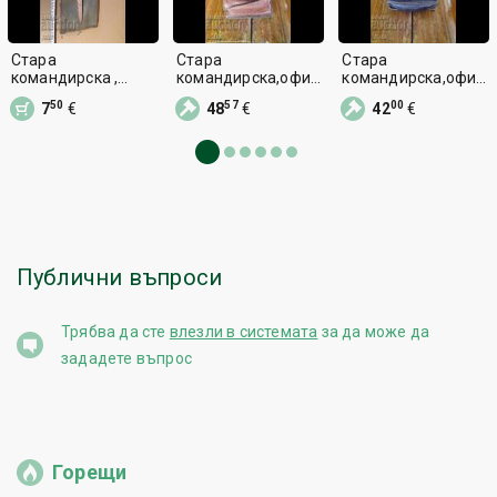
Стара
Стара
Стара
командирска ,
командирска,офиц
командирска,офиц
офицерска чанта ,
ерска чанта
ерска чанта
50
57
00
7
€
48
€
42
€
планшет - БНА ,
НРБ
Публични въпроси
Трябва да сте
влезли в системата
за да може да
зададете въпрос
Горещи