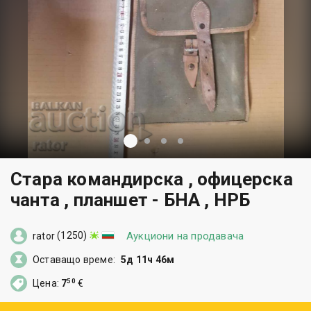
Стара командирска , офицерска
чанта , планшет - БНА , НРБ
(1250)
Аукциони на продавача
rator
Оставащо време:
5д 11ч 46м
50
Цена:
7
€