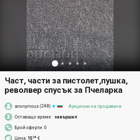
Част, части за пистолет,пушка,
револвер спусък за Пчеларка
(248)
Аукциони на продавача
anonymous
Оставащо време:
завършил
Брой оферти: 0
34
Цена:
15
€