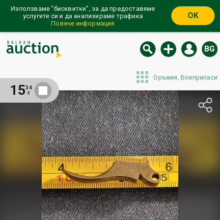
Използваме "бисквитки", за да предоставяме
OK
услугите си и да анализираме трафика
Повече информация
BG
Оръжия, Боеприпаси
15
34
€