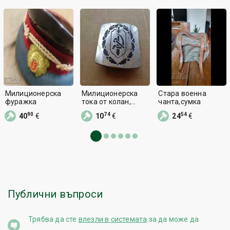
Милиционерска
Милиционерска
Стара военна
фуражка
тока от колан,
чанта,сумка
катарама,
90
74
54
40
€
10
€
24
€
унифрма
Публични въпроси
Трябва да сте
влезли в системата
за да може да