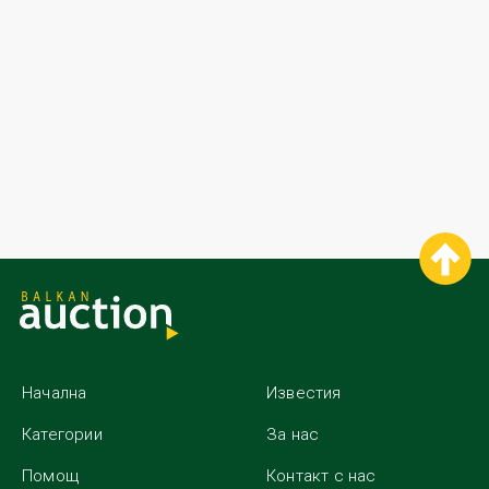
Начална
Известия
Категории
За нас
Помощ
Контакт с нас