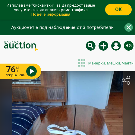
Използваме "бисквитки", за да предоставяме
OK
услугите си и да анализираме трафика
Повече информация
Аукционът е под наблюдение от 3 потребители
BG
Манерки, Мешки, Чанти
76
69
€
текуща цена