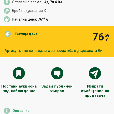
Оставащо време:
4д 7ч 41м
Брой наддавания:
0
69
Начална цена:
76
€
76
Текуща цена
69
€
Артикулът не се предлага за продажба в държавата Ви.
Постави аукциона
Задай публичен
Изпрати
под наблюдение
въпрос
съобщение на
продавача
Описание