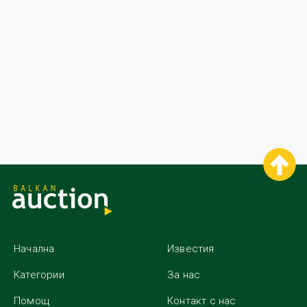
Начална
Известия
Категории
За нас
Помощ
Контакт с нас