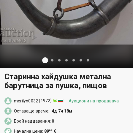
Старинна хайдушка метална
барутница за пушка, пищов
(1972)
Аукциони на продавача
merilyn0032
Оставащо време:
4д 7ч 18м
Брой наддавания:
0
48
Начална цена:
89
€