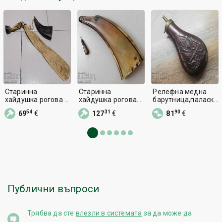
Старинна
Старинна
Релефна медна
хайдушка рогова и
хайдушка рогова
барутница,паласка
кожена барутница
барутница за
, фишеклък, пищов,
54
31
90
69
€
127
€
81
€
за пушка, пищов
пищов
пушка
Публични въпроси
Трябва да сте
влезли в системата
за да може да