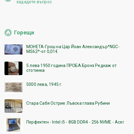
зададете въпрос
Горещи
МОНЕТА-Грош на Цар Йоан Александър*NGC-
MS62*-от 0,01€
5 лева 1950 година ПРОБА Бронз Редкаж от
стотинка
5000 лева, 1945 г.
Стара Сабя Острие Лъвска глава Рубини
Перфектен - Intel i5 - 8GB DDR4 - 256 NVME - Acer