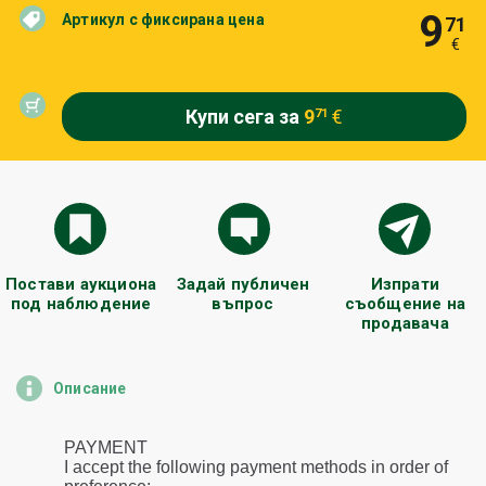
9
Артикул с фиксирана цена
71
€
Купи сега за
9
€
71
Постави аукциона
Задай публичен
Изпрати
под наблюдение
въпрос
съобщение на
продавача
Описание