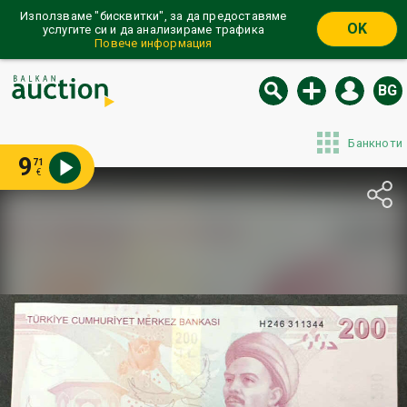
Използваме "бисквитки", за да предоставяме
OK
услугите си и да анализираме трафика
Повече информация
BG
Банкноти
9
71
€