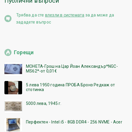
Публични въпроси
Трябва да сте
влезли в системата
за да може да
зададете въпрос
Горещи
МОНЕТА-Грош на Цар Йоан Александър*NGC-
MS62*-от 0,01€
5 лева 1950 година ПРОБА Бронз Редкаж от
стотинка
5000 лева, 1945 г.
Перфектен - Intel i5 - 8GB DDR4 - 256 NVME - Acer