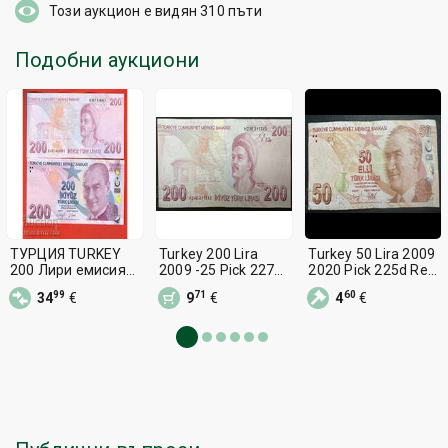
Този аукцион е видян
310
пъти
Подобни аукциони
ТУРЦИЯ TURKEY
Turkey 200 Lira
Turkey 50 Lira 2009
200 Лири емисия
2009 -25 Pick 227
2020 Pick 225d Ref
2009 - 2022 СЕРИЯ
Ref 1343 Unc
2892
99
71
60
34
€
9
€
4
€
E НОВА UNC