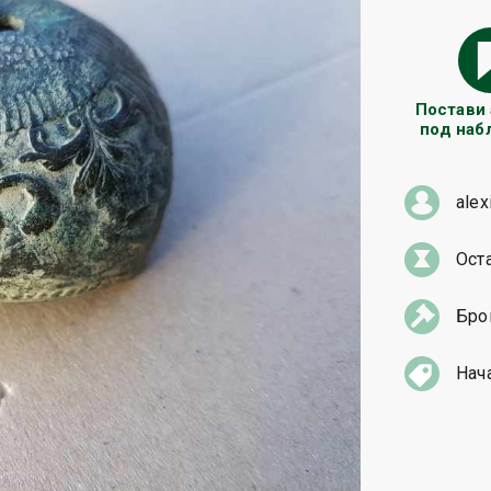
Постави
под на
alex
Ост
Бро
Нач