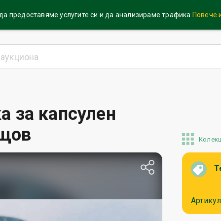
 да предоставяме услугите си и да анализираме трафика
Повече
а за капсулен
ищов
Колек
Т
Артикул