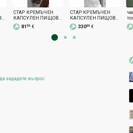
СТАР КРЕМЪЧЕН
СТАР КРЕМЪЧЕН
ча
В
КАПСУЛЕН ПИЩОВ
КАПСУЛЕН ПИЩОВ
топка
ПИСТОЛЕТ
ПИСТОЛЕТ
кр
81
€
330
€
30
00
РЕВОЛВЕР
РЕВОЛВЕР
п
да зададете въпрос