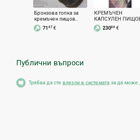
Бронзова топка за
КРЕМЪЧЕН
кремъчен пищов
КАПСУЛЕН ПИЩО
пистолет тепелък
ПИСТОЛЕТ
71
€
230
€
07
00
ОРИГИНАЛ
РЕВОЛВЕР
Публични въпроси
Трябва да сте
влезли в системата
за да може 