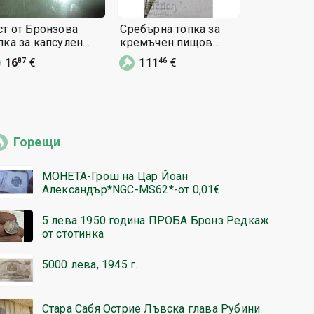
ст от Бронзова
Сребърна топка за
тепелък Б
 за капсулен
кремъчен пищов
топка за капсулен
емъчен пистолет
сачан пистолет
кремъчен 
16
€
111
€
60
€
87
46
00
ищов
тепелък
пищов
Горещи
МОНЕТА-Грош на Цар Йоан
Александър*NGC-MS62*-от 0,01€
5 лева 1950 година ПРОБА Бронз Редкаж
от стотинка
5000 лева, 1945 г.
Стара Сабя Острие Лъвска глава Рубини