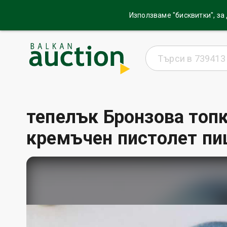
Използваме "бисквитки", за
тепелък Бронзова топк
кремъчен пистолет п