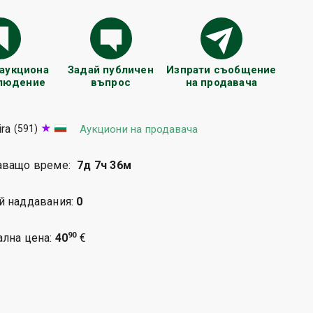
 аукциона
Задай публичен
Изпрати съобщение
блюдение
въпрос
на продавача
ira
(591)
Аукциони на продавача
аващо време:
7д 7ч 36м
й наддавания:
0
90
ална цена:
40
€