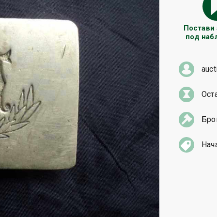
Постави
под на
auct
Ост
Бро
Нач