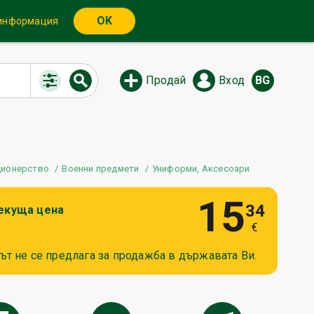
OK
 информация
Продай
Вход
BG
ционерство
Военни предмети
Униформи, Аксесоари
15
34
екуща цена
€
ът не се предлага за продажба в държавата Ви.