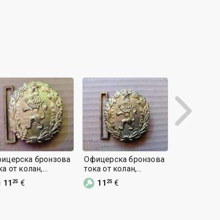
ицерска бронзова
Офицерска бронзова
Офицерска
ка от колан,
тока от колан,
тока от кол
тарама блях
катарама блях
катарама б
11
€
11
€
11
€
25
25
25