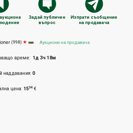
 аукциона
Задай публичен
Изпрати съобщение
блюдение
въпрос
на продавача
ioner
(998)
Аукциони на продавача
аващо време:
1д 3ч 18м
й наддавания:
0
34
ална цена:
15
€