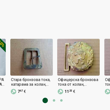
10%
РА
Стара бронзова тока,
Офицерска бронзова
Оф
А
катарама за колан,
тока от колан,
то
униформа,
катарама блях
ка
7
€
11
€
67
25
закопчалка