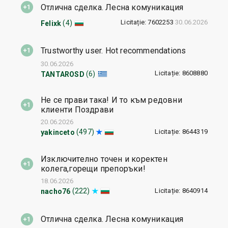
Отлична сделка. Лесна комуникация
Licitație: 7602253
30.06.2026
(4)
Felixk
Trustworthy user. Hot recommendations
30.06.2026
Licitație: 8608880
(6)
TANTAROSD
Не се прави така! И то към редовни
клиенти Поздрави
20.06.2026
Licitație: 8644319
(497)
yakinceto
Изключително точен и коректен
колега,горещи препоръки!
18.06.2026
Licitație: 8640914
(222)
nacho76
Отлична сделка. Лесна комуникация