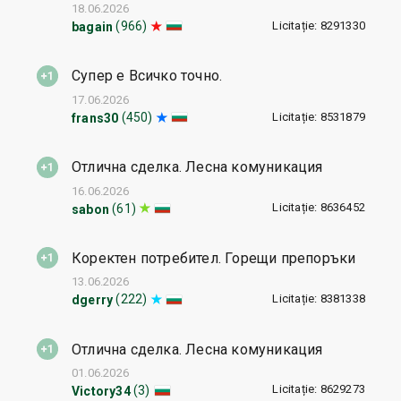
18.06.2026
Licitație: 8291330
(966)
bagain
Супер е Всичко точно.
17.06.2026
Licitație: 8531879
(450)
frans30
Отлична сделка. Лесна комуникация
16.06.2026
Licitație: 8636452
(61)
sabon
Коректен потребител. Горещи препоръки
13.06.2026
Licitație: 8381338
(222)
dgerry
Отлична сделка. Лесна комуникация
01.06.2026
Licitație: 8629273
(3)
Victory34