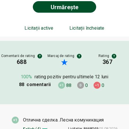
Urmărește
Licitații active
Licitații încheiate
Comentarii de rating
Marcaj de rating
Rating
688
367
100%
rating pozitiv pentru ultimele 12 luni
88 comentarii
88
0
0
Отлична сделка. Лесна комуникация
Licitație: 8668049
05.08.2026
(4)