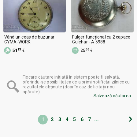
Vând un ceas de buzunar
Fulger funcțional cu 2 capace
CYMA-WORK
Gulehar - A 5988
13
00
51
€
25
€
Fiecare căutare inițiată în sistem poate fi salvată,
oferindu-se posibilitatea de a primi notificări zilnice cu
rezultatele obținute (doar în caz de licitații nou
apărute).
Salvează căutarea
...
1
2
3
4
5
6
7