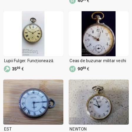
40
€
Lupii Fulger. Funcționează.
Ceas de buzunar militar vechi
00
00
35
€
90
€
EST
NEWTON