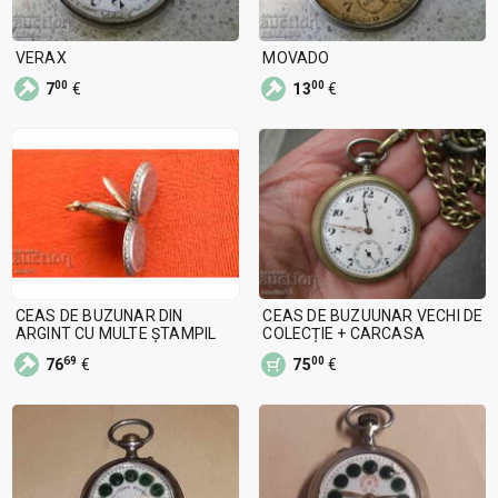
VERAX
MOVADO
00
00
7
€
13
€
CEAS DE BUZUNAR DIN
CEAS DE BUZUUNAR VECHI DE
ARGINT CU MULTE ȘTAMPIL
COLECȚIE + CARCASA
69
00
76
€
75
€