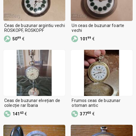
Ceas de buzunar argintiu vechi
Un ceas de buzunar foarte
ROSKOPF, ROSKOPF
vechi
99
99
50
€
101
€
Ceas de buzunar elvețian de
Frumos ceas de buzunar
colecție rar Ibaria
otoman antic
63
00
141
€
377
€