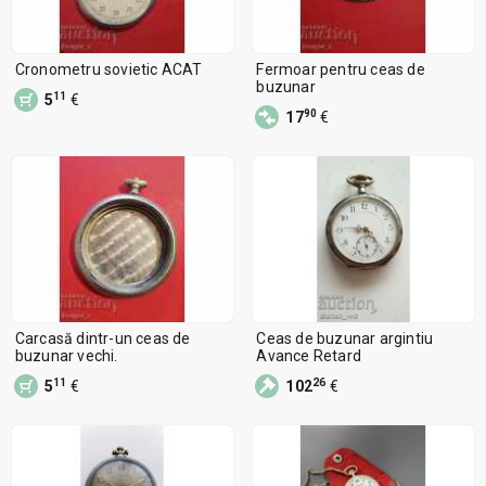
Cronometru sovietic ACAT
Fermoar pentru ceas de
buzunar
11
5
€
90
17
€
Carcasă dintr-un ceas de
Ceas de buzunar argintiu
buzunar vechi.
Avance Retard
11
26
5
€
102
€