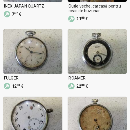
INEX JAPAN QUARTZ
Cutie veche, carcasă pentru
ceas de buzunar
67
7
€
00
21
€
FULGER
ROAMER
00
00
12
€
22
€