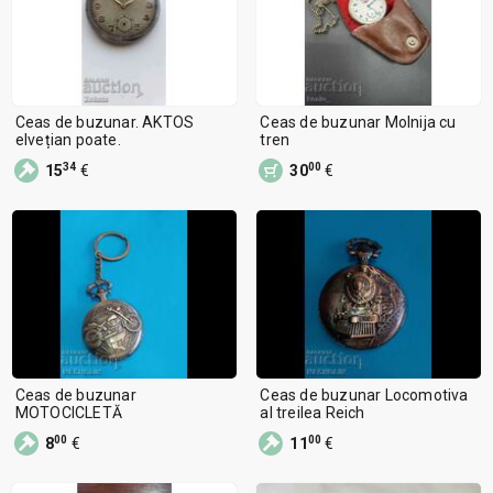
Ceas de buzunar. AKTOS
Ceas de buzunar Molnija cu
elvețian poate.
tren
34
00
15
€
30
€
Ceas de buzunar
Ceas de buzunar Locomotiva
MOTOCICLETĂ
al treilea Reich
00
00
8
€
11
€