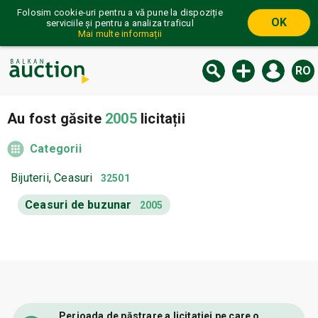
Folosim cookie-uri pentru a vă pune la dispoziție
OK
serviciile și pentru a analiza traficul
Mai multe informații
RO
Au fost găsite
2005
licitații
Categorii
Bijuterii, Ceasuri
32501
Ceasuri de buzunar
2005
Perioada de păstrare a licitației pe care o