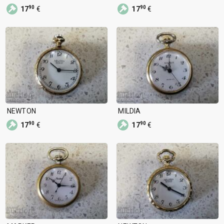
90
90
17
€
17
€
NEWTON
MILDIA
90
90
17
€
17
€