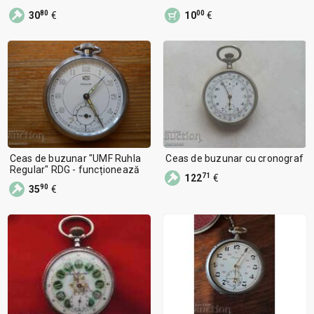
80
00
30
€
10
€
Ceas de buzunar "UMF Ruhla
Ceas de buzunar cu cronograf
Regular" RDG - funcționează
71
122
€
90
35
€