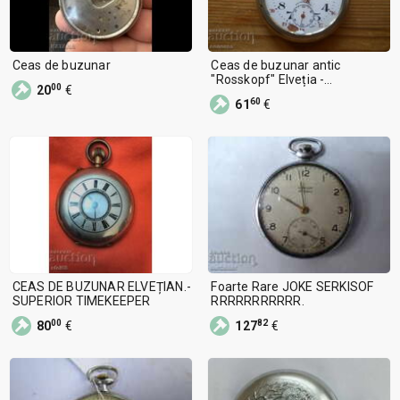
Ceas de buzunar
Ceas de buzunar antic
"Rosskopf" Elveția -
00
20
€
funcționează
60
61
€
CEAS DE BUZUNAR ELVEȚIAN.-
Foarte Rare JOKE SERKISOF
SUPERIOR TIMEKEEPER
RRRRRRRRRRR.
00
82
80
€
127
€