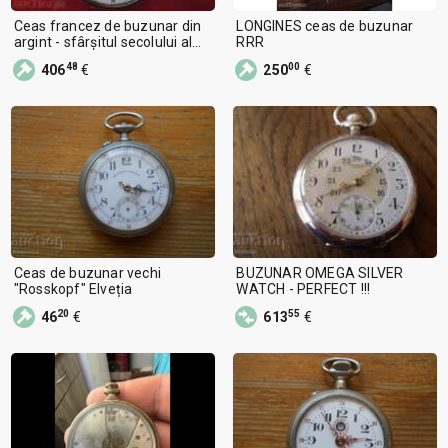
Ceas francez de buzunar din
LONGINES ceas de buzunar
argint - sfârșitul secolului al
RRR
XIX-lea
48
00
406
€
250
€
Ceas de buzunar vechi
BUZUNAR OMEGA SILVER
"Rosskopf" Elveția
WATCH - PERFECT !!!
20
55
46
€
613
€