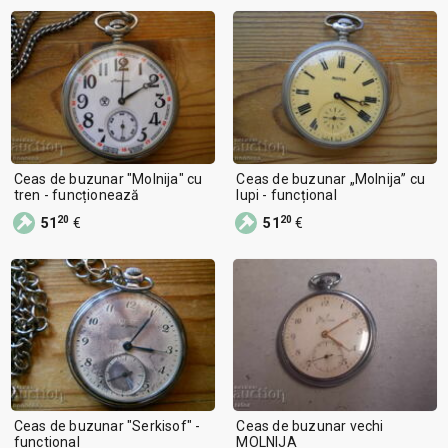
Ceas de buzunar "Molnija" cu
Ceas de buzunar „Molnija” cu
tren - funcționează
lupi - funcțional
20
20
51
€
51
€
Ceas de buzunar "Serkisof" -
Ceas de buzunar vechi
functional
MOLNIJA