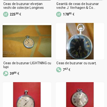
Ceas de buzunar elvețian
Geantă de ceas de buzunar
vechi de colecție Longines
veche J. Verhagen & Co
Germania
00
95
225
€
178
€
Ceas de buzunar LIGHTNING cu
Ceas de buzunar cu cuarț.
lupi
67
7
€
00
39
€