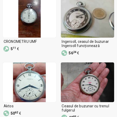
CRONOMETRU UMF
Ingersoll, ceasul de buzunar
Ingersoll funcționează
11
5
€
24
56
€
Aktos
Ceasul de buzunar cu trenul
fulgerul
62
50
€
00