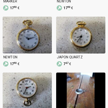
MARKER
NEWTON
90
90
17
€
17
€
NEWTON
JAPON QUARTZ
90
67
17
€
7
€