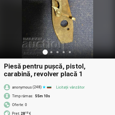
Piesă pentru pușcă, pistol,
carabină, revolver placă 1
(248)
Licitații vânzător
anonymous
Timp rămas:
55m 9s
Oferte: 0
12
Preț:
28
€