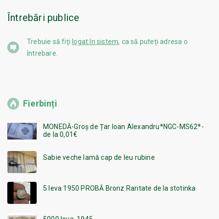
Întrebări publice
Trebuie să fiți
logat în sistem
, ca să puteți adresa o
întrebare.
Fierbinți
MONEDĂ-Groș de Țar Ioan Alexandru*NGC-MS62*-
de la 0,01€
Sabie veche lamă cap de leu rubine
5 leva 1950 PROBĂ Bronz Raritate de la stotinka