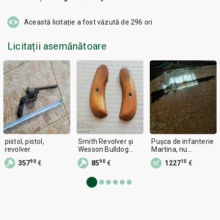
Această licitație a fost văzută de
296
ori
Licitații asemănătoare
pistol, pistol,
Smith Revolver și
Pușca de infanterie
revolver
Wesson Bulldog
Martina, nu
Sniper Pistol
carabină Peabody
90
90
10
357
€
85
€
1227
€
Martina, revolver