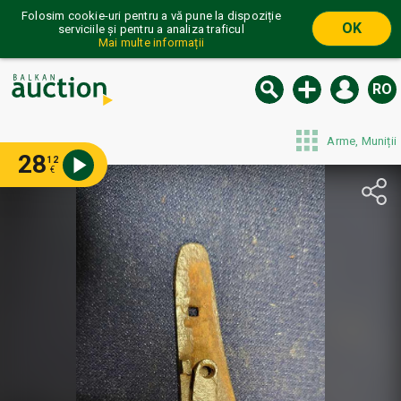
Folosim cookie-uri pentru a vă pune la dispoziție
OK
serviciile și pentru a analiza traficul
Mai multe informații
RO
Arme, Muniții
28
12
€