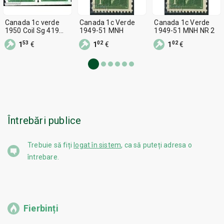
Canada 1c verde
Canada 1c Verde
Canada 1c Verde
1950 Coil Sg 419
1949-51 MNH
1949-51 MNH NR 2
Timbre
53
02
02
1
€
1
€
1
€
Întrebări publice
Trebuie să fiți
logat în sistem
, ca să puteți adresa o
întrebare.
Fierbinți