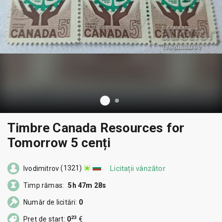
Timbre Canada Resources for
Tomorrow 5 cenți
(1321)
Licitații vânzător
Ivodimitrov
Timp rămas:
5h 47m 27s
Număr de licitări:
0
23
Preț de start:
0
€