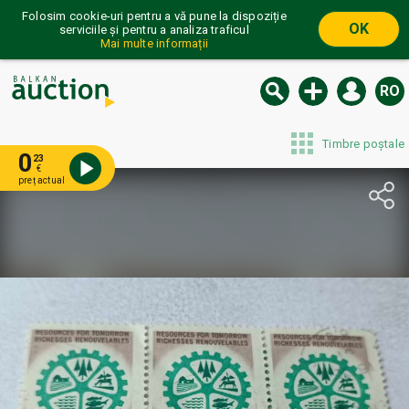
Folosim cookie-uri pentru a vă pune la dispoziție
OK
serviciile și pentru a analiza traficul
Mai multe informații
RO
Timbre poștale
0
23
€
preț actual