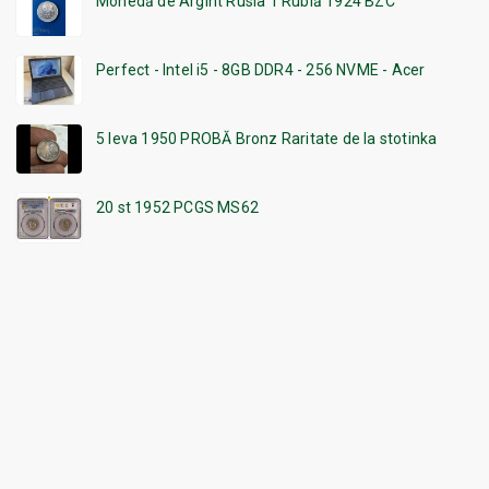
Monedă de Argint Rusia 1 Rublă 1924 BZC
Perfect - Intel i5 - 8GB DDR4 - 256 NVME - Acer
5 leva 1950 PROBĂ Bronz Raritate de la stotinka
20 st 1952 PCGS MS62