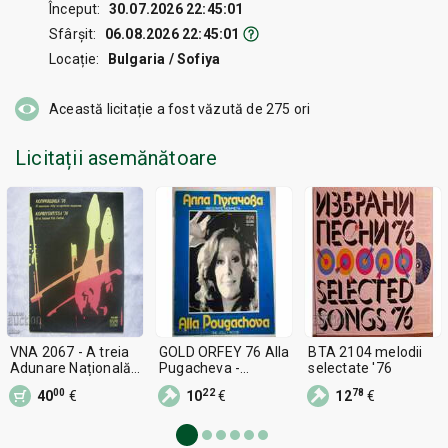
Început:
30.07.2026 22:45:01
Sfârșit:
06.08.2026 22:45:01
Locație:
Bulgaria / Sofiya
Această licitație a fost văzută de
275
ori
Licitații asemănătoare
VNA 2067 - A treia
GOLD ORFEY 76 Alla
BTA 2104 melodii
Adunare Națională
Pugacheva -
selectate '76
Koprivshtitsa 76
VESELITE
00
22
78
40
€
10
€
12
€
MOMCHETA- VTA -
2058