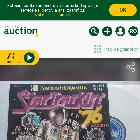
Folosim cookie-uri pentru a vă pune la dispoziție
OK
serviciile și pentru a analiza traficul
Mai multe informații
RO
Plăci de gramofon
7
16
€
preț actual