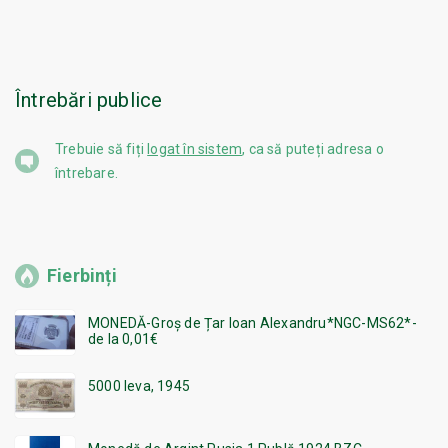
Întrebări publice
Trebuie să fiți
logat în sistem
, ca să puteți adresa o
întrebare.
Fierbinți
MONEDĂ-Groș de Țar Ioan Alexandru*NGC-MS62*-
de la 0,01€
5000 leva, 1945