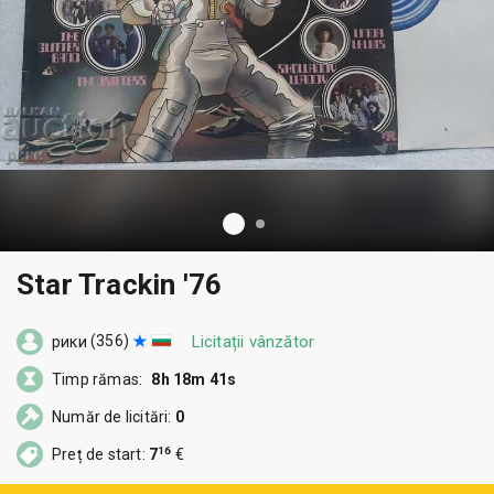
Star Trackin '76
(356)
Licitații vânzător
рики
Timp rămas:
8h 18m 41s
Număr de licitări:
0
16
Preț de start:
7
€