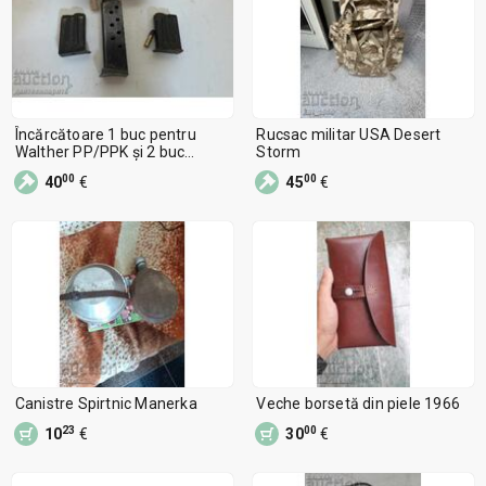
Încărcătoare 1 buc pentru
Rucsac militar USA Desert
Walther PP/PPK și 2 buc
Storm
pentru pușcă MANNLICHER M
00
00
40
€
45
€
Canistre Spirtnic Manerka
Veche borsetă din piele 1966
23
00
10
€
30
€