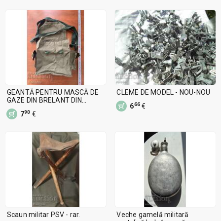
GEANTĂ PENTRU MASCĂ DE
CLEME DE MODEL - NOU-NOU
GAZE DIN BRELANT DIN
66
6
€
PERIOADA SOCIALISTĂ NOUĂ
90
7
€
Scaun militar PSV - rar.
Veche gamelă militară