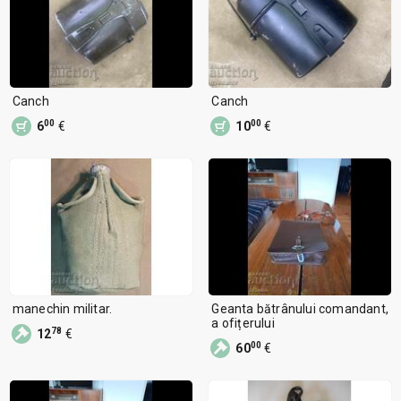
Canch
Canch
00
00
6
€
10
€
manechin militar.
Geanta bătrânului comandant,
a ofițerului
78
12
€
00
60
€