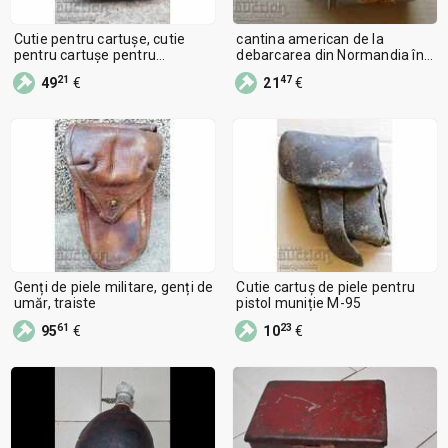
Cutie pentru cartușe, cutie
cantina american de la
pentru cartușe pentru
debarcarea din Normandia în
mitraliera Maxim URSS
1944 al doilea război mondial
21
47
49
€
21
€
Genți de piele militare, genți de
Cutie cartuș de piele pentru
umăr, traiste
pistol muniție M-95
61
23
95
€
10
€