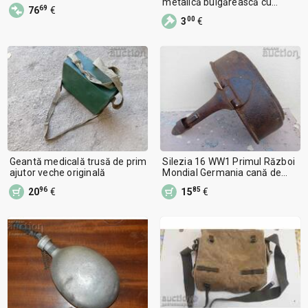
metalică bulgărească cu
69
76
€
capac
00
3
€
Geantă medicală trusă de prim
Silezia 16 WW1 Primul Război
ajutor veche originală
Mondial Germania cană de
soldat
96
85
20
€
15
€