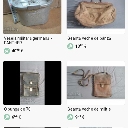
Vesela militară germană -
Geantă veche de pânză
PANTHER
80
13
€
90
40
€
O pungă de 70
Geantă veche de miliție
64
71
6
€
9
€