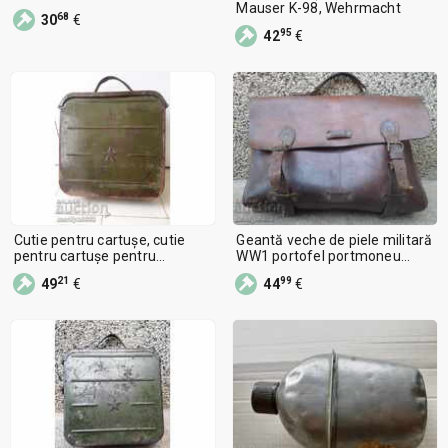
Mauser K-98, Wehrmacht
68
30
€
95
42
€
Cutie pentru cartușe, cutie
Geantă veche de piele militară
pentru cartușe pentru
WW1 portofel portmoneu
mitraliera Maxim URSS
curea
21
99
49
€
44
€