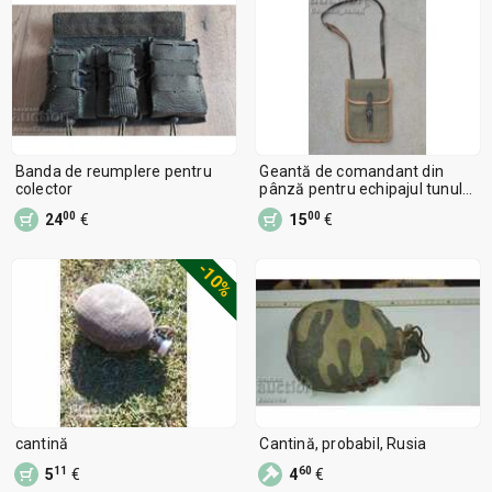
Banda de reumplere pentru
Geantă de comandant din
colector
pânză pentru echipajul tunului
#2
00
00
24
€
15
€
-10%
cantină
Cantină, probabil, Rusia
11
60
5
€
4
€