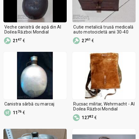
Veche canistră de apă din Al
Cutie metalică trusă medicală
Doilea Război Mondial
auto motocicletă anii 30-40
47
61
21
€
27
€
Canistra sârbă cu marcaj
Rucsac militar, Wehrmacht - Al
Doilea Război Mondial
76
11
€
82
127
€