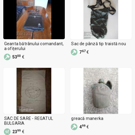
Geanta bătrânului comandant,
Sac de pânză tip traistă nou
a ofițerului
67
7
€
00
53
€
SAC DE SARE - REGATUL
greacă manerka
BULGARIA
99
4
€
99
23
€