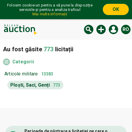
Folosim cookie-uri pentru a vă pune la dispoziție
OK
serviciile și pentru a analiza traficul
Mai multe informații
RO
Au fost găsite
773
licitații
Categorii
Articole militare
13383
Ploști, Saci, Genți
773
Perioada de păstrare a licitației pe care o