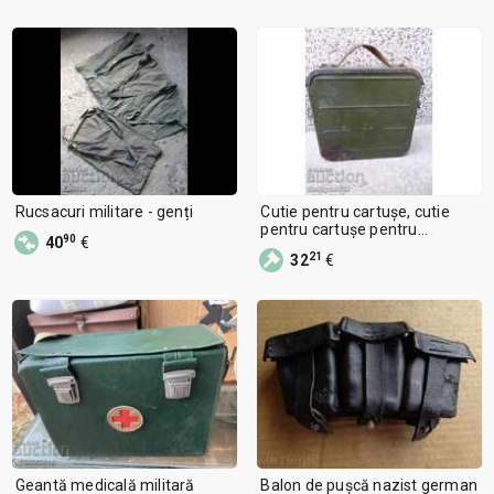
Rucsacuri militare - genți
Cutie pentru cartușe, cutie
pentru cartușe pentru
90
40
€
mitraliera Maxim URSS
21
32
€
Geantă medicală militară
Balon de pușcă nazist german