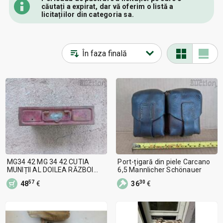
căutați a expirat, dar vă oferim o listă a
licitațiilor din categoria sa.
MG34 42 MG 34 42 CUTIA
Port-țigară din piele Carcano
MUNIȚII AL DOILEA RĂZBOI
6,5 Mannlicher Schönauer
GAZ
57
30
48
€
36
€