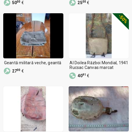
00
00
50
€
25
€
-50%
Geantă militară veche, geantă
Al Doilea Război Mondial, 1941
Rucsac Canvas marcat
00
27
€
91
40
€