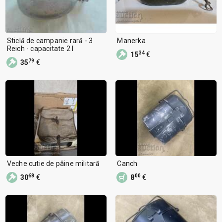
Sticlă de campanie rară - 3
Manerka
Reich - capacitate 2 l
34
15
€
79
35
€
Veche cutie de pâine militară
Canch
68
00
30
€
8
€