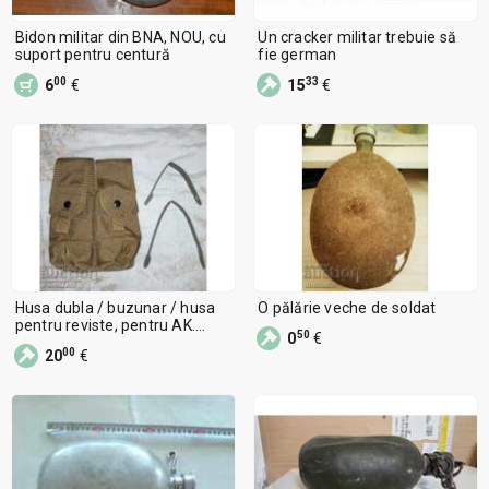
Bidon militar din BNA, NOU, cu
Un cracker militar trebuie să
suport pentru centură
fie german
00
33
6
€
15
€
Husa dubla / buzunar / husa
O pălărie veche de soldat
pentru reviste, pentru AK.
50
0
€
(Blackhawk)
00
20
€