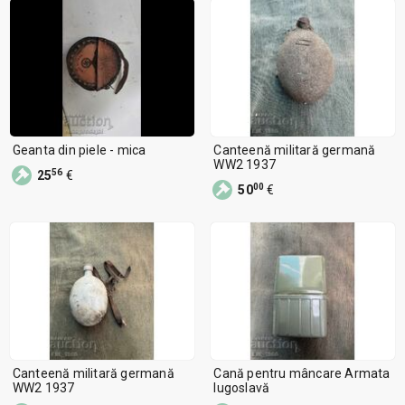
Geanta din piele - mica
Canteenă militară germană
WW2 1937
56
25
€
00
50
€
Canteenă militară germană
Cană pentru mâncare Armata
WW2 1937
Iugoslavă