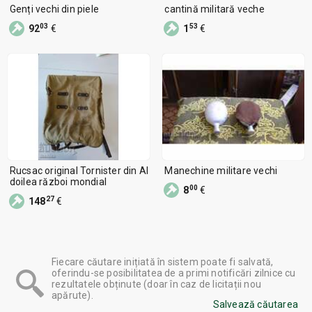
Genți vechi din piele
cantină militară veche
03
53
92
€
1
€
Rucsac original Tornister din Al
Manechine militare vechi
doilea război mondial
00
8
€
27
148
€
Fiecare căutare inițiată în sistem poate fi salvată,
oferindu-se posibilitatea de a primi notificări zilnice cu
rezultatele obținute (doar în caz de licitații nou
apărute).
Salvează căutarea