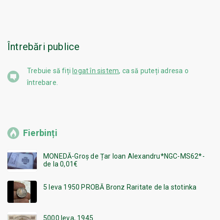
Întrebări publice
Trebuie să fiți
logat în sistem
, ca să puteți adresa o
întrebare.
Fierbinți
MONEDĂ-Groș de Țar Ioan Alexandru*NGC-MS62*-
de la 0,01€
5 leva 1950 PROBĂ Bronz Raritate de la stotinka
5000 leva, 1945