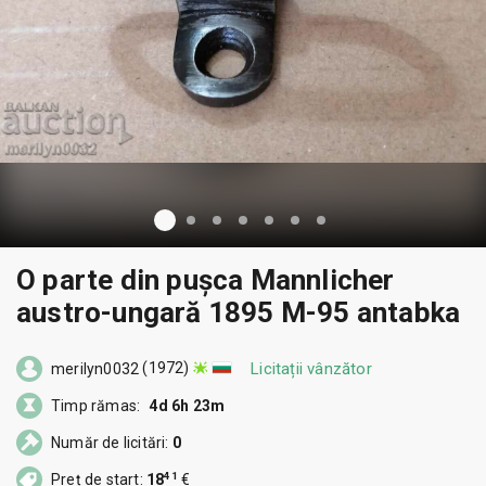
O parte din pușca Mannlicher
austro-ungară 1895 M-95 antabka
(1972)
Licitații vânzător
merilyn0032
Timp rămas:
4d 6h 23m
Număr de licitări:
0
41
Preț de start:
18
€