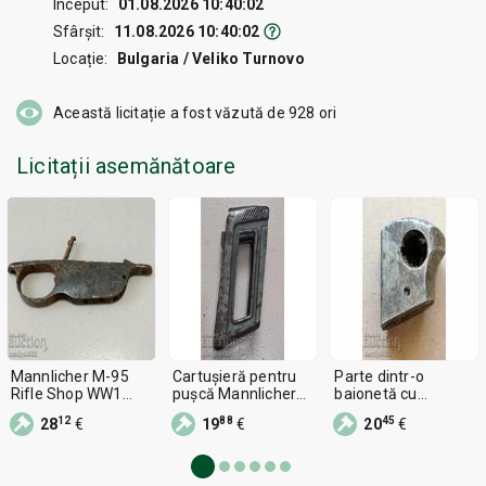
Început:
01.08.2026 10:40:02
Sfârșit:
11.08.2026 10:40:02
Locație:
Bulgaria / Veliko Turnovo
Această licitație a fost văzută de
928
ori
Licitații asemănătoare
Mannlicher M-95
Cartușieră pentru
Parte dintr-o
Rifle Shop WW1
pușcă Mannlicher
baionetă cu
WW2 Piese
M-95
baionetă pe o pușcă
12
88
45
28
€
19
€
20
€
ORIGINALE
Manlicher M-95