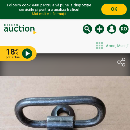
Folosim cookie-uri pentru a vă pune la dispoziție
OK
serviciile și pentru a analiza traficul
Mai multe informații
RO
Arme, Muniții
18
41
€
preț actual