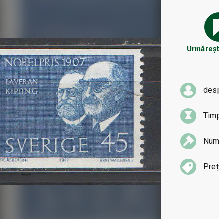
Urmărește
des
Tim
Numă
Preț