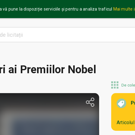
 vă pune la dispoziție serviciile și pentru a analiza traficul
Mai multe 
i ai Premiilor Nobel
De cole
P
Articolu