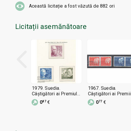
Această licitație a fost văzută de
882
ori
Licitații asemănătoare
1979. Suedia.
1967. Suedia.
Câștigători ai Premiului
Câștigători ai Premii
Nobel 1919
Nobel din 1967.
0
€
0
€
87
77