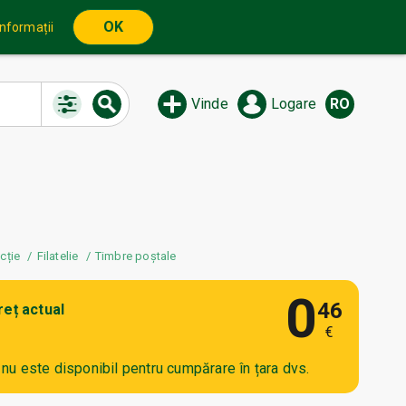
OK
informații
Vinde
Logare
RO
cție
Filatelie
Timbre poștale
0
46
reț actual
€
l nu este disponibil pentru cumpărare în țara dvs.