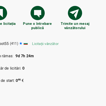
 licitația
Pune o întrebare
Trimite un mesaj
publică
vânzătorului
pot55
(411)
Licitații vânzător
p rămas:
9d 7h 24m
r de licitări:
0
46
 de start:
0
€