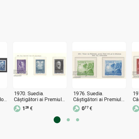
1970. Suedia.
1976. Suedia.
19
lor
Câștigători ai Premiului
Câștigători ai Premiului
Câ
Nobel 1910
Nobel 1916
No
1
€
0
€
28
77