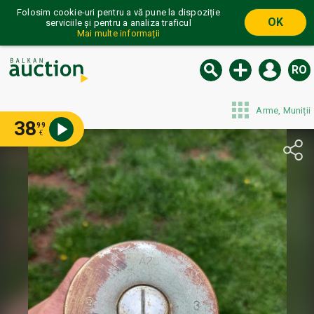
Folosim cookie-uri pentru a vă pune la dispoziție
OK
serviciile și pentru a analiza traficul
Mai multe informații
RO
Arme, Muniții
38
99
€