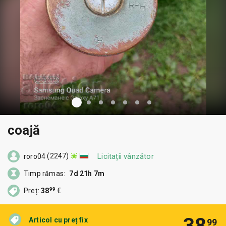
coajă
(2247)
Licitații vânzător
roro04
Timp rămas:
7d 21h 7m
99
Preț:
38
€
38
Articol cu preț fix
99