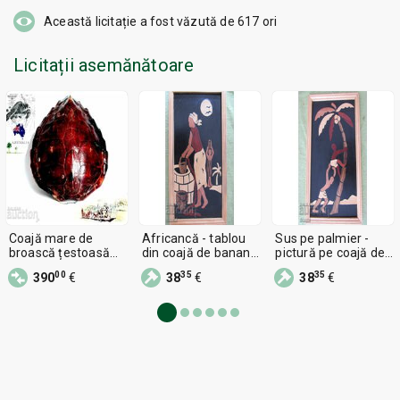
Această licitație a fost văzută de
617
ori
Licitații asemănătoare
Coajă mare de
Africancă - tablou
Sus pe palmier -
broască țestoasă
din coajă de banană
pictură pe coajă de
australiană
- 1
banană - 2
00
35
35
390
€
38
€
38
€