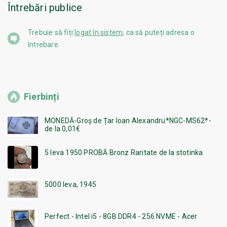
Întrebări publice
Trebuie să fiți
logat în sistem
, ca să puteți adresa o
întrebare.
Fierbinți
MONEDĂ-Groș de Țar Ioan Alexandru*NGC-MS62*-
de la 0,01€
5 leva 1950 PROBĂ Bronz Raritate de la stotinka
5000 leva, 1945
Perfect - Intel i5 - 8GB DDR4 - 256 NVME - Acer