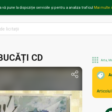
 vă pune la dispoziție serviciile și pentru a analiza traficul
Mai multe 
BUCĂȚI CD
Arta, M
A
Articolu