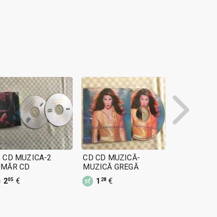
 CD MUZICA-2
CD CD MUZICĂ-
CD CD MUZ
UMĂR CD
MUZICĂ GREGĂ
1
€
02
2
€
1
€
05
28