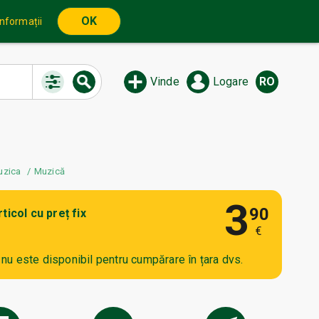
OK
informații
Vinde
Logare
RO
uzica
Muzică
3
90
rticol cu preț fix
€
l nu este disponibil pentru cumpărare în țara dvs.