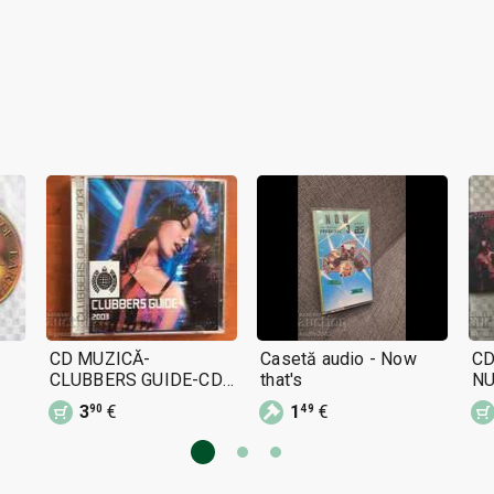
CD MUZICĂ-
Casetă audio - Now
CD
CLUBBERS GUIDE-CD
that's
N
1 ȘI CD 2
3
€
1
€
90
49