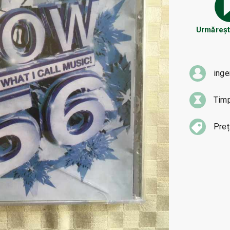
Urmărește
inge
Tim
Preț