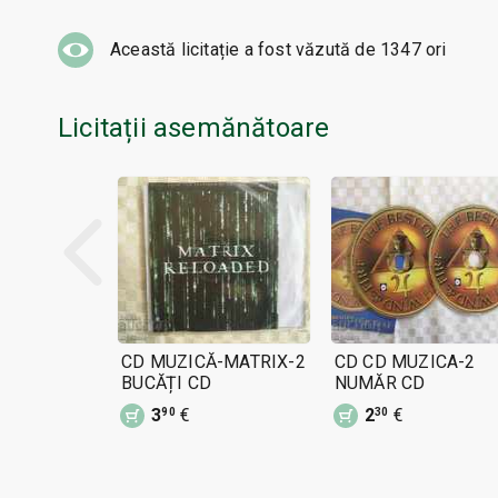
Această licitație a fost văzută de
1347
ori
Licitații asemănătoare
CD MUZICĂ-MATRIX-2
CD CD MUZICA-2
BUCĂȚI CD
NUMĂR CD
3
€
2
€
90
30