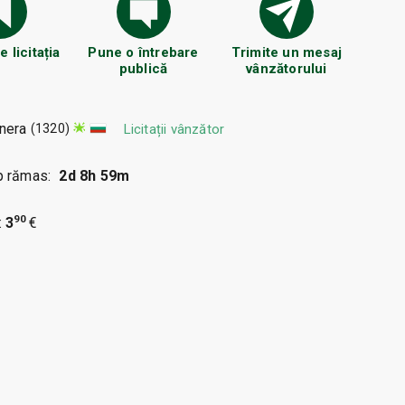
 licitația
Pune o întrebare
Trimite un mesaj
publică
vânzătorului
nera
(1320)
Licitații vânzător
p rămas:
2d 8h 59m
90
:
3
€