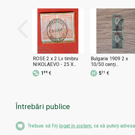
ROSE 2 x 2 Lv timbru
Bulgaria 1909 2 x
NIKOLAEVO - 25 X
10/50 cenți
1934 - 3
supratipărire roșu
1
€
5
€
99
11
Întrebări publice
Trebuie să fiți
logat în sistem
, ca să puteți adresa