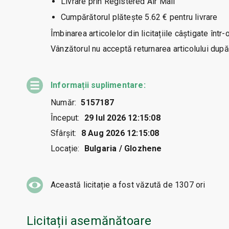
Livrare prin Registered Air Mail
Cumpărătorul plătește 5.62 € pentru livrare
Îmbinarea articolelor din licitațiile câștigate într-
Vânzătorul nu acceptă returnarea articolului după l
Informații suplimentare:
Număr:
5157187
Început:
29 Iul 2026 12:15:08
Sfârșit:
8 Aug 2026 12:15:08
Locație:
Bulgaria / Glozhene
Această licitație a fost văzută de
1307
ori
Licitații asemănătoare