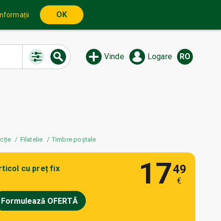
OK
informații
Vinde
Logare
RO
cție
Filatelie
Timbre poștale
17
49
rticol cu preț fix
€
Formulează OFERTĂ