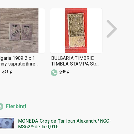
lgaria 1909 2 x 1
BULGARIA TIMBRIE
TIMBRIE B
nny supratipărire
TIMBLA STAMPA Str
TIMBRIE 4 x
gru tipografic
10 - 1909
1909
4
€
2
€
7
€
09
49
49
Fierbinți
MONEDĂ-Groș de Țar Ioan Alexandru*NGC-
MS62*-de la 0,01€