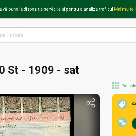
 vă pune la dispoziție serviciile și pentru a analiza traficul
Mai multe 
0 St - 1909 - sat
De cole
A