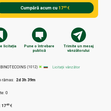
Cumpără acum cu
17
€
49
 licitația
Pune o întrebare
Trimite un mesaj
publică
vânzătorului
BINOTECOINS
(1012)
Licitații vânzător
p rămas:
2d 3h 39m
te: 0
49
:
17
€