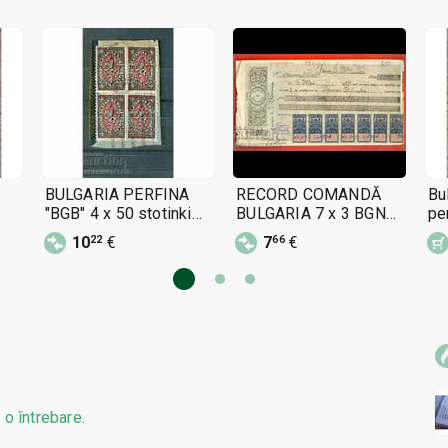
BULGARIA PERFINA
RECORD COMANDĂ
Bu
"BGB" 4 x 50 stotinki
BULGARIA 7 x 3 BGN
pe
MIRROR - 7
1925 + 3 x 3 + 20 BGN
ne
10
€
7
€
22
66
1941
 o întrebare.