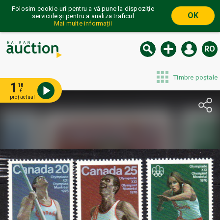
Folosim cookie-uri pentru a vă pune la dispoziție
OK
serviciile și pentru a analiza traficul
Mai multe informații
RO
Timbre poștale
1
18
€
preț actual