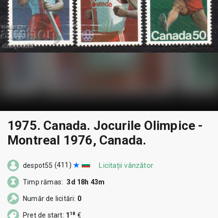
1975. Canada. Jocurile Olimpice -
Montreal 1976, Canada.
(411)
Licitații vânzător
despot55
Timp rămas:
3d 18h 43m
Număr de licitări:
0
18
Preț de start:
1
€