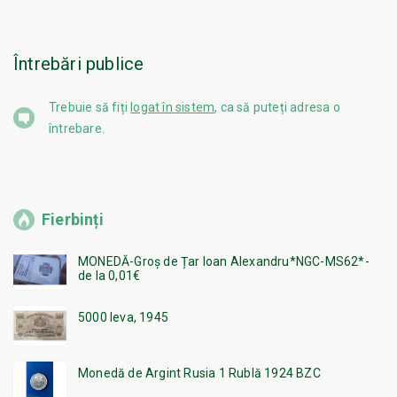
Întrebări publice
Trebuie să fiți
logat în sistem
, ca să puteți adresa o
întrebare.
Fierbinți
MONEDĂ-Groș de Țar Ioan Alexandru*NGC-MS62*-
de la 0,01€
5000 leva, 1945
Monedă de Argint Rusia 1 Rublă 1924 BZC