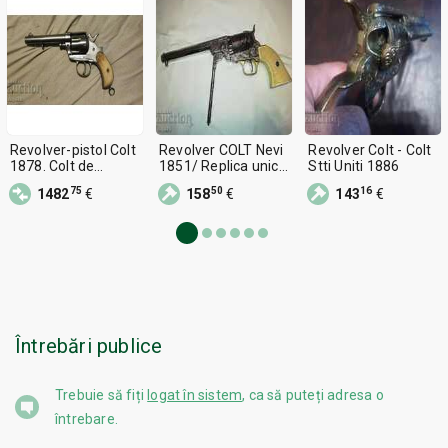
Revolver-pistol Colt
Revolver COLT Nevi
Revolver Colt - Colt
1878. Colt de
1851/ Replica unică
Stti Uniti 1886
colecție
Colt Nevi
75
50
16
1482
€
158
€
143
€
Întrebări publice
Trebuie să fiți
logat în sistem
, ca să puteți adresa o
întrebare.