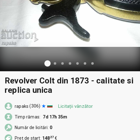
Revolver Colt din 1873 - calitate si
replica unica
(306)
Licitații vânzător
rapaks
Timp rămas:
7d 17h 35m
Număr de licitări:
0
27
Preț de start:
148
€