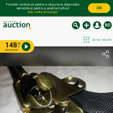
Folosim cookie-uri pentru a vă pune la dispoziție
OK
serviciile și pentru a analiza traficul
Mai multe informații
RO
Arme, Muniții
148
27
€
preț actual