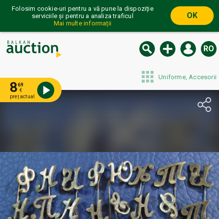
Folosim cookie-uri pentru a vă pune la dispoziție
OK
serviciile și pentru a analiza traficul
Mai multe informații
RO
Uniforme, Accesorii
8
69
€
preț actual