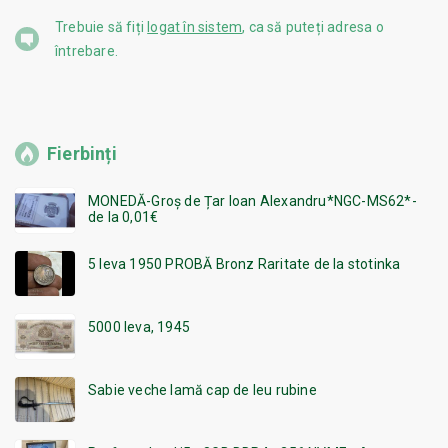
Trebuie să fiți
logat în sistem
, ca să puteți adresa o
întrebare.
Fierbinți
MONEDĂ-Groș de Țar Ioan Alexandru*NGC-MS62*-
de la 0,01€
5 leva 1950 PROBĂ Bronz Raritate de la stotinka
5000 leva, 1945
Sabie veche lamă cap de leu rubine