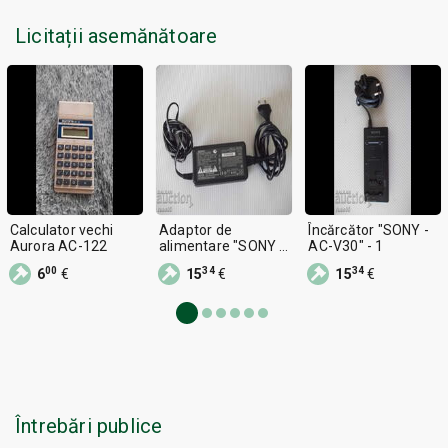
Licitații asemănătoare
Calculator vechi
Adaptor de
Încărcător "SONY -
Aurora AC-122
alimentare "SONY -
AC-V30" - 1
AC-L10A" funcțional
00
34
34
6
€
15
€
15
€
Întrebări publice