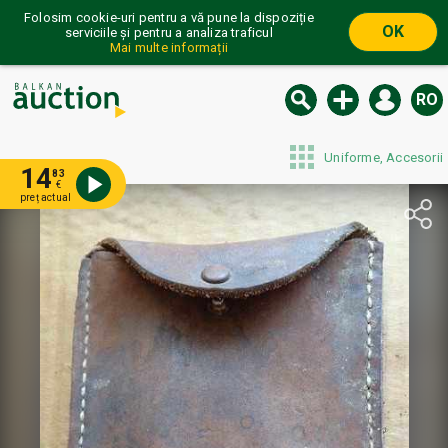
Folosim cookie-uri pentru a vă pune la dispoziție
OK
serviciile și pentru a analiza traficul
Mai multe informații
RO
Uniforme, Accesorii
14
83
€
preț actual