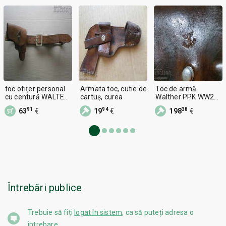
toc ofițer personal
Armata toc, cutie de
Toc de armă
cu centură WALTER
cartuș, curea
Walther PPK WW2
PPK PPK WW2 WWII
Wehrmacht, husă,
91
94
38
63
€
19
€
198
€
curea
Întrebări publice
Trebuie să fiți
logat în sistem
, ca să puteți adresa o
întrebare.