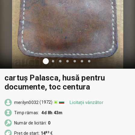
cartuș Palasca, husă pentru
documente, toc centura
(1972)
Licitații vânzător
merilyn0032
Timp rămas:
4d 8h 43m
Număr de licitări:
0
83
Preț de start:
14
€