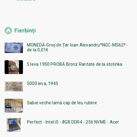
Fierbinți
MONEDĂ-Groș de Țar Ioan Alexandru*NGC-MS62*-
de la 0,01€
5 leva 1950 PROBĂ Bronz Raritate de la stotinka
5000 leva, 1945
Sabie veche lamă cap de leu rubine
Perfect - Intel i5 - 8GB DDR4 - 256 NVME - Acer