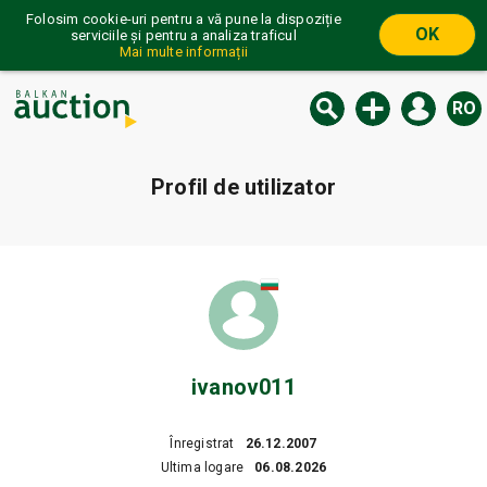
Folosim cookie-uri pentru a vă pune la dispoziție
OK
serviciile și pentru a analiza traficul
Mai multe informații
RO
Profil de utilizator
ivanov011
Înregistrat
26.12.2007
Ultima logare
06.08.2026