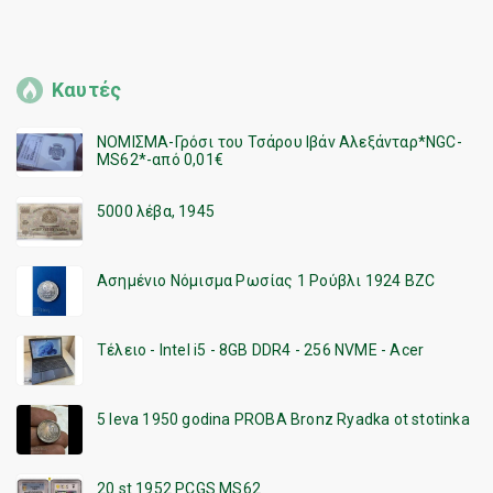
Καυτές
ΝΟΜΙΣΜΑ-Γρόσι του Τσάρου Ιβάν Αλεξάνταρ*NGC-
MS62*-από 0,01€
5000 λέβα, 1945
Ασημένιο Νόμισμα Ρωσίας 1 Ρούβλι 1924 BZC
Τέλειο - Intel i5 - 8GB DDR4 - 256 NVME - Acer
5 leva 1950 godina PROBA Bronz Ryadka ot stotinka
20 st 1952 PCGS MS62