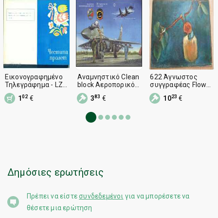
Εικονογραφημένο
Αναμνηστικό Clean
622 Άγνωστος
Τηλεγράφημα - LZ
block Αεροπορικό
συγγραφέας Flower
888 - Μπλε 29,5 x
αεροπλάνο MIG-29
ελαίου ινοσανίδων
02
83
23
1
€
3
€
10
€
19,5 εκατοστά /
2019 από τη
R.29 / 30 εκατοστά
G101.
Βουλγαρία
Δημόσιες ερωτήσεις
Πρέπει να είστε
συνδεδεμένοι
για να μπορέσετε να
θέσετε μια ερώτηση